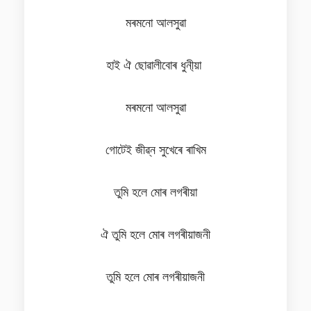
মৰমনো আলসুৱা
হাই ঐ ছোৱালীবোৰ ধুনী্য়া
মৰমনো আলসুৱা
গোটেই জীৱ্ন সুখেৰে ৰাখিম
তুমি হলে মোৰ লগৰীয়া
ঐ তুমি হলে মোৰ লগৰীয়াজনী
তুমি হলে মোৰ লগৰীয়াজনী