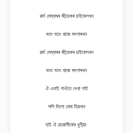
ৱাৰ্দ মেম্বাৰৰ জী্য়েকৰ চাইকেলখন
ঘতং ঘতং বাজে মদগাৰখন
ৱাৰ্দ মেম্বাৰৰ জী্য়েকৰ চাইকেলখন
ঘতং ঘতং বাজে মদগাৰখন
ঐ এনাই গাওঁতে দেখা পাই
সপি দিলো মোৰ হিয়াখন
হাই ঐ ছোৱালীবোৰ ধুনী্য়া