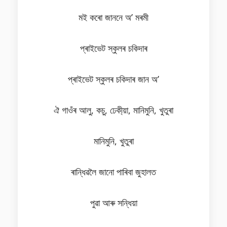
মই কৰো জাননে অ’ মৰমী
প্ৰাইভেট স্কুলৰ চকিদাৰ
প্ৰাইভেট স্কুলৰ চকিদাৰ জান অ’
ঐ গাওঁৰ আলু, কচু, ঢেকী্য়া, মানিমুনি, খুতুৰা
মানিমুনি, খুতুৰা
ৰান্ধিৱলৈ জানো পাৰিবা জুহালত
পুৱা আৰু সন্ধিয়া