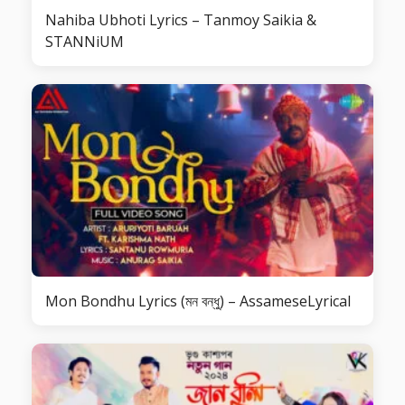
Nahiba Ubhoti Lyrics – Tanmoy Saikia &
STANNiUM
Mon Bondhu Lyrics (মন বন্ধু) – AssameseLyrical