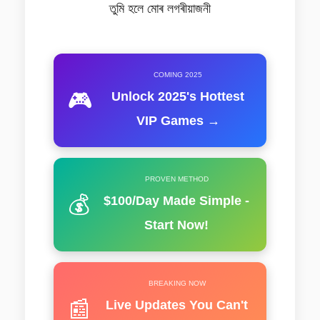
তুমি হলে মোৰ লগৰীয়াজনী
COMING 2025
🎮
Unlock 2025's Hottest
VIP Games →
PROVEN METHOD
💰
$100/Day Made Simple -
Start Now!
BREAKING NOW
📰
Live Updates You Can't