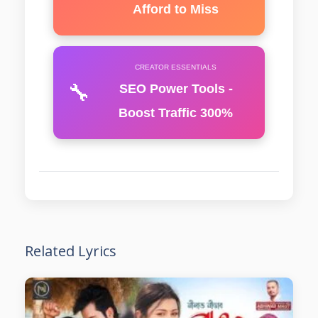
Afford to Miss
CREATOR ESSENTIALS
🔧
SEO Power Tools -
Boost Traffic 300%
Related Lyrics