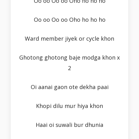
Oo oo Oo oo Oho ho ho ho
Oo oo Oo oo Oho ho ho ho
Ward member jiyek or cycle khon
Ghotong ghotong baje modga khon x
2
Oi aanai gaon ote dekha paai
Khopi dilu mur hiya khon
Haai oi suwali bur dhunia