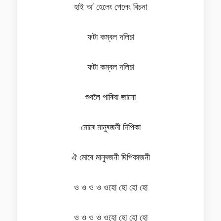
হাই অ’ হেলেং পেলেং বিচনা
ফটা কম্বল দলিচা
ফটা কম্বল দলিচা
শুবলৈ পাৰিবা জানো
মোৰে মানুহ্জনী দিপিকা
ঐ মোৰে মানুহ্জনী দিপিকাজনী
ও ও ও ও ওহো হো হো হো
ও ও ও ও ওহো হো হো হো