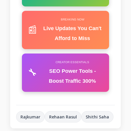
BREAKING NOW
📰
Live Updates You Can't
Afford to Miss
CREATOR ESSENTIALS
🔧
SEO Power Tools -
Boost Traffic 300%
Rajkumar
Rehaan Rasul
Shithi Saha