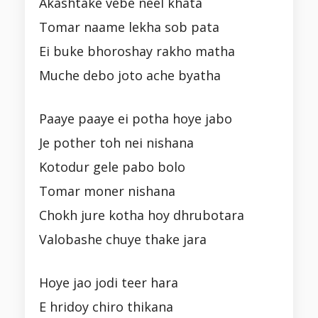
Akashtake vebe neel khata
Tomar naame lekha sob pata
Ei buke bhoroshay rakho matha
Muche debo joto ache byatha
Paaye paaye ei potha hoye jabo
Je pother toh nei nishana
Kotodur gele pabo bolo
Tomar moner nishana
Chokh jure kotha hoy dhrubotara
Valobashe chuye thake jara
Hoye jao jodi teer hara
E hridoy chiro thikana