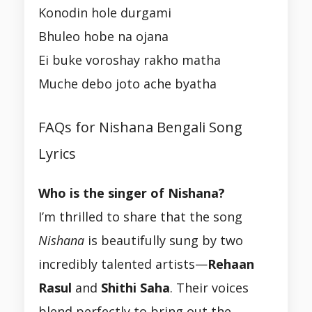
Konodin hole durgami
Bhuleo hobe na ojana
Ei buke voroshay rakho matha
Muche debo joto ache byatha
FAQs for Nishana Bengali Song
Lyrics
Who is the singer of Nishana?
I’m thrilled to share that the song
Nishana
is beautifully sung by two
incredibly talented artists—
Rehaan
Rasul
and
Shithi Saha
. Their voices
blend perfectly to bring out the