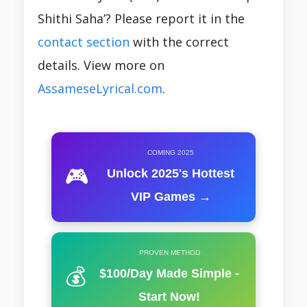
Shithi Saha’? Please report it in the
contact section
with the correct
details. View more on
AssameseLyrical.com
.
COMING 2025
🎮
Unlock 2025's Hottest
VIP Games →
PROVEN METHOD
💰
$100/Day Made Simple -
Start Now!