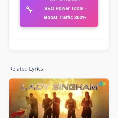
CREATOR ESSENTIALS
🔧
SEO Power Tools -
Boost Traffic 300%
Related Lyrics