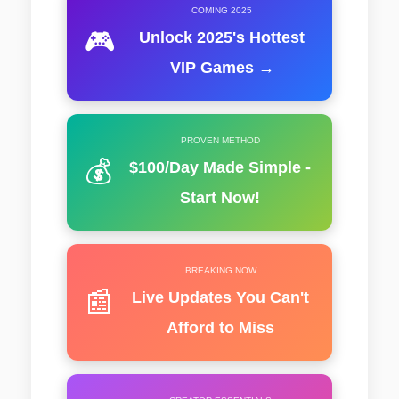
COMING 2025
🎮
Unlock 2025's Hottest
VIP Games →
PROVEN METHOD
💰
$100/Day Made Simple -
Start Now!
BREAKING NOW
📰
Live Updates You Can't
Afford to Miss