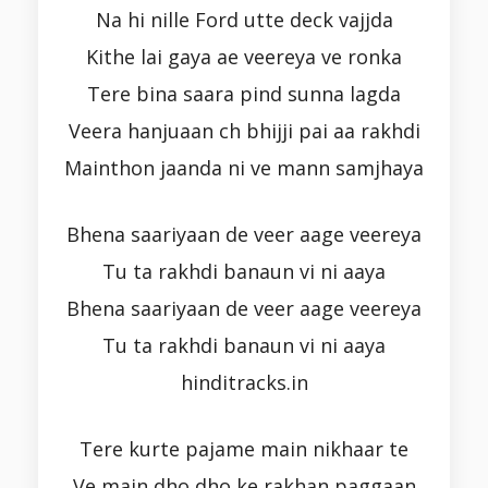
Na hi nille Ford utte deck vajjda
Kithe lai gaya ae veereya ve ronka
Tere bina saara pind sunna lagda
Veera hanjuaan ch bhijji pai aa rakhdi
Mainthon jaanda ni ve mann samjhaya
Bhena saariyaan de veer aage veereya
Tu ta rakhdi banaun vi ni aaya
Bhena saariyaan de veer aage veereya
Tu ta rakhdi banaun vi ni aaya
hinditracks.in
Tere kurte pajame main nikhaar te
Ve main dho dho ke rakhan paggaan