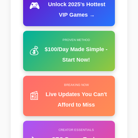
🎮
Unlock 2025's Hottest
VIP Games →
PROVEN METHOD
💰
$100/Day Made Simple -
Start Now!
BREAKING NOW
📰
Live Updates You Can't
Afford to Miss
CREATOR ESSENTIALS