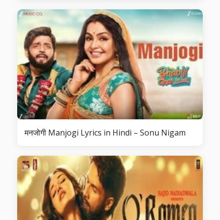
मनजोगी Manjogi Lyrics in Hindi – Sonu Nigam