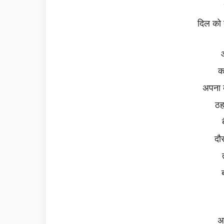
दिल को 
क
अपना ब
ठह
दौ
ब
अ