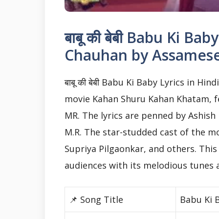
बाबू की बेबी Babu Ki Bab
Chauhan by Assamese 
बाबू की बेबी Babu Ki Baby Lyrics in H
movie Kahan Shuru Kahan Khatam, fe
MR. The lyrics are penned by Ashish
M.R. The star-studded cast of the m
Supriya Pilgaonkar, and others. Thi
audiences with its melodious tunes a
📌 Song Title
Babu Ki 