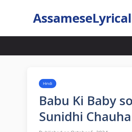
AssameseLyrica
Hindi
Babu Ki Baby son
Sunidhi Chauh