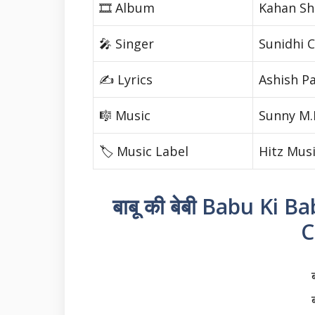
🎞️ Album
Kahan Sh
🎤 Singer
Sunidhi 
✍️ Lyrics
Ashish P
🎼 Music
Sunny M.
🏷️ Music Label
Hitz Mus
बाबू की बेबी Babu Ki B
C
ब
ब