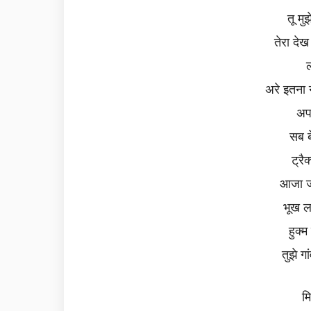
तू मु
तेरा दे
ल
अरे इतना न
अप
सब ब
ट्रै
आजा जो
भूख लग
हुक्
तुझे गा
मि