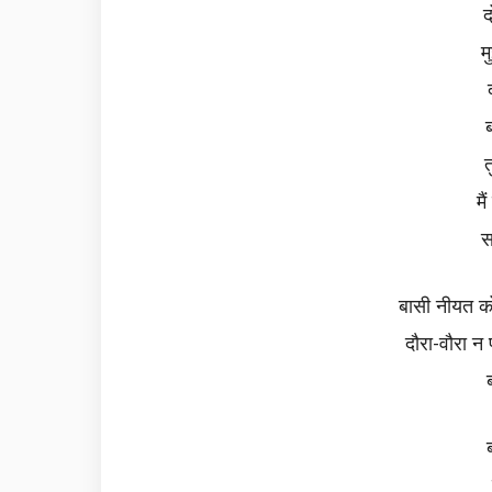
द
म
ब
त
मै
स
बासी नीयत को
दौरा-वौरा न 
ब
ब