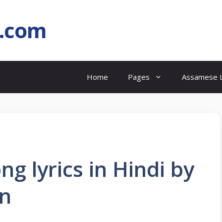
l.com
Home
Pages
Assamese L
g lyrics in Hindi by
an