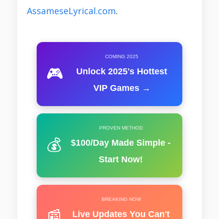
AssameseLyrical.com
.
COMING 2025
🎮
Unlock 2025's Hottest
VIP Games →
PROVEN METHOD
💰
$100/Day Made Simple -
Start Now!
BREAKING NOW
📰
Live Updates You Can't