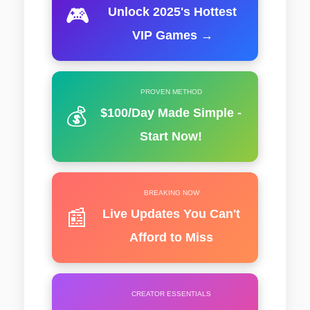
🎮
Unlock 2025's Hottest
VIP Games →
PROVEN METHOD
💰
$100/Day Made Simple -
Start Now!
BREAKING NOW
📰
Live Updates You Can't
Afford to Miss
CREATOR ESSENTIALS