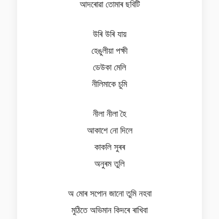
আদৰোৱা তোমাৰ ছবিটি
উৰি উৰি যায়
হেঙুলীয়া পক্ষী
ডেউকা মেলি
নীলিমাকে চুমি
নীলা নীলা হৈ
আকাশে নো দিলে
কাকলি সুৰৰ
অনুৰম তুলি
অ মোৰ সপোন জানো তুমি নহবা
মুঠিতে অভিমান কিদৰে ৰাখিবা