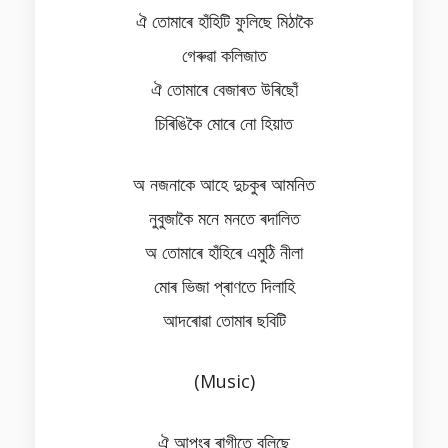
ঐ তোমাৰে হাঁহিটি ফুলিছে মিঠাকৈ
গেৰুৱা কলিজাত
ঐ তোমাৰে বেজাৰত উৰিছোঁ
চিৰিঙিকৈ মোৰে নো হিয়াত
অ নজনাকে আহে দুচকুৰ আমনিত
নুবুজাকৈ মনে মনতে ৰদালিত
অ তোমাৰে হাঁহিৰে এমুঠি নীলা
মোৰ ভিজা প্ৰাণতে দিলাহি
আদৰোৱা তোমাৰ ছবিটি
(Music)
ঐ আপংৰ ৰাগীতে বলিছে