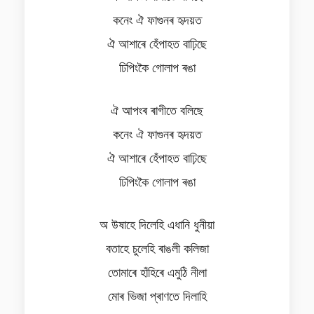
কনেং ঐ ফাগুনৰ হৃদয়ত
ঐ আশাৰে হেঁপাহত বাঢ়িছে
ঢিপিংকৈ গোলাপ ৰঙা
ঐ আপংৰ ৰাগীতে বলিছে
কনেং ঐ ফাগুনৰ হৃদয়ত
ঐ আশাৰে হেঁপাহত বাঢ়িছে
ঢিপিংকৈ গোলাপ ৰঙা
অ উষাহে দিলেহি এধানি ধুনীয়া
বতাহে চুলেহি ৰাঙলী কলিজা
তোমাৰে হাঁহিৰে এমুঠি নীলা
মোৰ ভিজা প্ৰাণতে দিলাহি