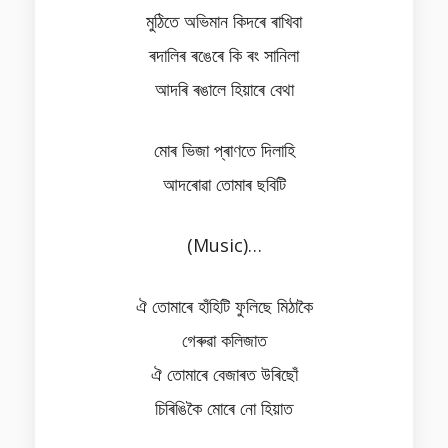
মুঠিতে অভিমান কিদৰে ৰাখিবা
ৰদালিৰ ৰঙেৰে কি ৰং সানিলা
আদৰি ৰঙালে হিয়াৰে বেথা
মোৰ ভিজা প্ৰাণতে দিলাহি
আদৰোৱা তোমাৰ ছবিটি
(Music)…
ঐ তোমাৰে হাঁহিটি ফুলিছে মিঠাকৈ
গেৰুৱা কলিজাত
ঐ তোমাৰে বেজাৰত উৰিছোঁ
চিৰিঙিকৈ মোৰে নো হিয়াত