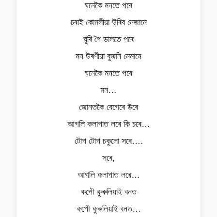
ঘনেকৈ মনতে পৰে
চৰাই কোমলীয়া উৰিব নেজানে
ঘূৰি গৈ ডালতে পৰে
মন উৰণীয়া বুজনি নেমানে
ঘনেকৈ মনতে পৰে
মন…
জোনতকৈ বেগেৰে উৰে
আগলি কলাপাত লৰে কি চৰে…
টোপ টোপ চকুলো সৰে….
সৰে,
আগলি কলাপাত লৰে…
কপৌ কুৰুলিয়াই বনত
কপৌ কুৰুলিয়াই বনত…