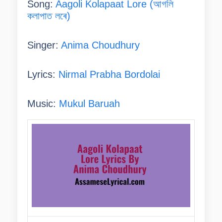
Song:
Aagoli Kolapaat Lore (আগলি
কলাপাত লৰে)
Singer:
Anima Choudhury
Lyrics:
Nirmal Prabha Bordolai
Music:
Mukul Baruah