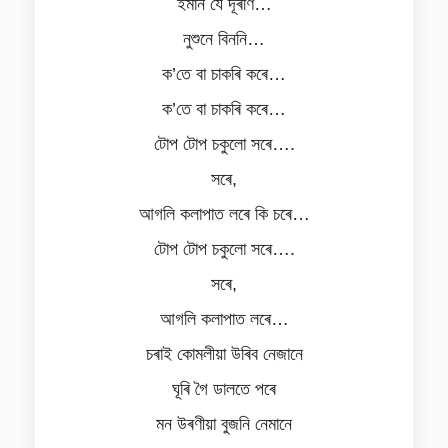
ইমান যে দূৰণি…
নুশুনে বিননি…
ক’তে বা চাকৰি কৰে…
ক’তে বা চাকৰি কৰে…
টোপ টোপ চকুলো সৰে….
সৰে,
আগলি কলাপাত লৰে কি চৰে…
টোপ টোপ চকুলো সৰে….
সৰে,
আগলি কলাপাত লৰে…
চৰাই কোমলীয়া উৰিব নেজানে
ঘূৰি গৈ ডালতে পৰে
মন উৰণীয়া বুজনি নেমানে