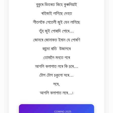
বুকুৰে ভিতৰত কিহে কুৰুলিয়াই
ৰাইজাই লাগিছে দেহত
শীতলকৈ শেতেলী জুই যেন লাগিছে
তুঁহ জুই পোৰাদি পোৰে…
জোনৰে জোনাকত ইমান যে পোৰণি
কান্দো ৰাতি উজাগৰে
তোমালৈ মনতে পৰে
আগলি কলাপাত লৰে কি চৰে…
টোপ টোপ চকুলো সৰে…
সৰে,
আগলি কলাপাত লৰে…৷
COMING 2025