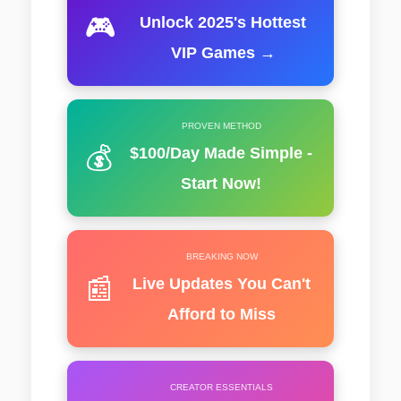
🎮
Unlock 2025's Hottest
VIP Games →
PROVEN METHOD
💰
$100/Day Made Simple -
Start Now!
BREAKING NOW
📰
Live Updates You Can't
Afford to Miss
CREATOR ESSENTIALS