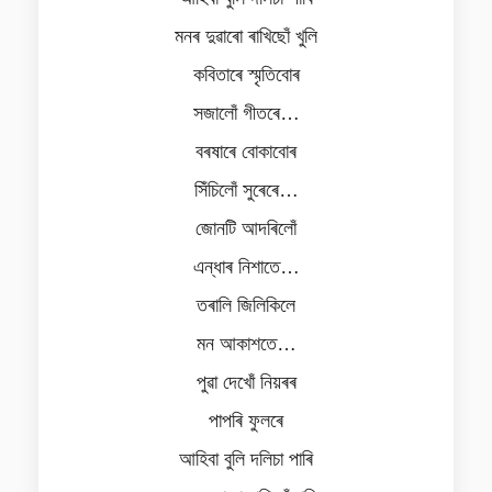
মনৰ দুৱাৰো ৰাখিছোঁ খুলি
কবিতাৰে স্মৃতিবোৰ
সজালোঁ গীতৰে…
বৰষাৰে বোকাবোৰ
সিঁচিলোঁ সুৰেৰে…
জোনটি আদৰিলোঁ
এন্ধাৰ নিশাতে…
তৰালি জিলিকিলে
মন আকাশতে…
পুৱা দেখোঁ নিয়ৰ‍ৰ
পাপৰি ফুলৰে
আহিবা বুলি দলিচা পাৰি