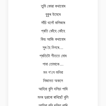
তুমি কোৱা কথাবোৰ
বুকুৰ উমেৰে
সাঁচি থলোঁ কলিজাৰ
প্ৰতি কোঁহে কোঁহে
কিয় আজি কথাবোৰ
সুৰ হৈ নিগৰে…
প্ৰতিটো গীত‍তে মোৰ
পাবা তোমাকে…
মন গ’লে শুনিবা
নিজানত অকলে
আহিবা বুলি দলিচা পাৰি
মনৰ দুৱাৰো ৰাখিছোঁ খুলি
আহিবা বুলি দলিচা পাৰি