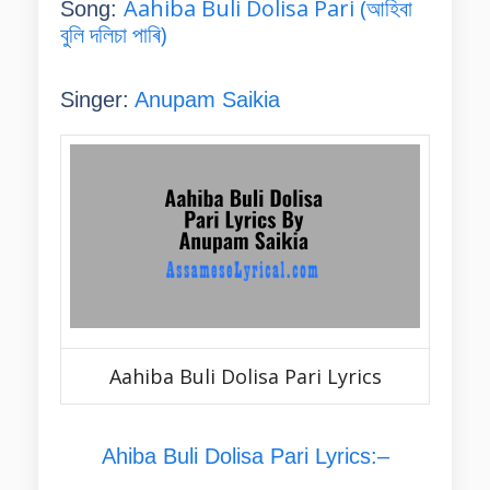
Aahiba Buli Dolisa Pari (আহিবা
Song:
বুলি দলিচা পাৰি)
Singer:
Anupam Saikia
Aahiba Buli Dolisa Pari Lyrics
Ahiba Buli Dolisa Pari Lyrics:–