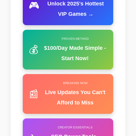
🎮
Unlock 2025's Hottest
VIP Games →
PROVEN METHOD
💰
$100/Day Made Simple -
Start Now!
BREAKING NOW
📰
Live Updates You Can't
Afford to Miss
CREATOR ESSENTIALS