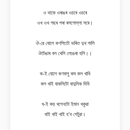
ও থাকে ওৰাঙৰ ওচৰে ওচৰে
ওখ ওখ গছৰ পৰা ৰসগোল্লা সৰে।
ঔ-ৱে বোলে কণপিতৌ ভৰিত দুখ পালি
ঔটেঙাৰ বল খেলি লেঙেৰা হলি।।
ক-ই বোলে কণবাপু কম কল খাবি
কল খাই বাকলিটো বাদুলিক দিবি
খ-ই কয় খগেনটো ইমান খকুৱা
খাই খাই খাই হʼব পেটুৱা।