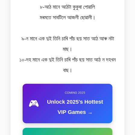
৮-আঠ মানে আঠটা কুকুৰা পোৱালি
মৰমতে সাবটিলে আজলী ছোৱালী।
৯-ন মানে এক দুই তিনি চাৰি পাঁচ ছয় সাত আঠ আৰু নটা
মাছ।
১০-দহ মানে এক দুই তিনি চাৰি পাঁচ ছয় সাত আঠ ন দহখন
বাছ।
COMING 2025
🎮
Unlock 2025's Hottest
VIP Games →