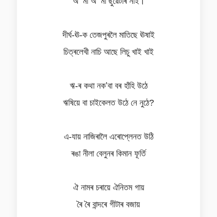
অʼ মা অʼ মা ছুৱেটাৰ নাই।
দীৰ্ঘ-ঊ-ক তেজপুৰলৈ মাতিছে ঊষাই
চিত্ৰলেখী নাচি আছে লিচু খাই খাই
ঋ-ৰ কথা নকʼবা বৰ হাঁহি উঠে
ঋষিয়ে বা চাইকেলত উঠে নে নুঠে?
এ-যায় নাজিৰালৈ এৰোপ্লেনত উঠি
ৰঙা নীলা বেলুনৰ কিমান ফূৰ্তি
ঐ নামৰ চৰায়ে ঐনিতম গায়
ৰৈ ৰৈ বান্দৰে গীটাৰ বজায়