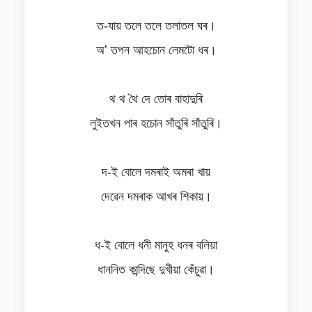
ত-যায় তলে তলে তলাতল ঘৰ।
অʼ তপন আহচোন লেমটো ধৰ।
থ থ থৈ দে তোৰ বাহাদুৰি
লুইতখন পাৰ হচোন সাঁতুৰি সাঁতুৰি।
দ-ই বোলে দমৰাই অমৰা খায়
দেৱেন দমৰাক আখৰ শিকায়।
ধ-ই বোলে ধনী মানুহ ধনৰ বলিয়া
ধাননিত কান্দিছে দুখীয়া কেঁচুৱা।