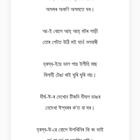
অসমৰ অকণি অসমতে ঘৰ।
আ-ই বোলে আহ্‌ আহ্‌ মটৰ গাড়ী
তোৰ পেটত উঠি মই যাওঁ নলবাৰী
হ্ৰস্ব-ইয়ে ভাল পায় ইলীহি মাছ
বিলাহী টেঙা খাই ঘূৰি ঘূৰি নাচ।
দীৰ্ঘ-ঈ-ৰ দেখোন টিকনি দীঘল ডাঙৰ
নেদেখা ঈশ্বৰৰ কʼত বা ঘৰ।
হ্ৰস্ব-উ-ৱে বোলে উলখিনিৰ কি ৰং ভাই