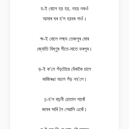
হ-ই বোলে হয় হয়, নহয় নকওঁ
আমাৰ ঘৰ হʼল হয়বৰ গাওঁ।
ক্ষ-ই বোলে লক্ষ্য তেজপুৰ মোৰ
জ্যোতি বিষ্ণুৰ গীতে-মাতে ভৰপূৰ।
ড়-ই কʼলে গঁড়টোৱে বেঁকাকৈ চালে
কাজিৰঙা নচলে গঁড় নহʼলে।
ঢ়-হʼল বাঢ়নী চোতাল সাৰোঁ
জাবৰ সাৰি লৈ শেৱালি এৰোঁ।