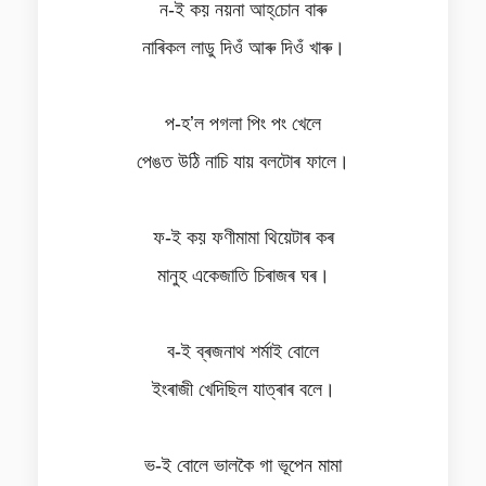
ন-ই কয় নয়না আহ্‌চোন বাৰু
নাৰিকল লাডু দিওঁ আৰু দিওঁ খাৰু।
প-হʼল পগলা পিং পং খেলে
পেঙত উঠি নাচি যায় বলটোৰ ফালে।
ফ-ই কয় ফণীমামা থিয়েটাৰ কৰ
মানুহ একেজাতি চিৰাজৰ ঘৰ।
ব-ই ব্ৰজনাথ শৰ্মাই বোলে
ইংৰাজী খেদিছিল যাত্ৰাৰ বলে।
ভ-ই বোলে ভালকৈ গা ভূপেন মামা