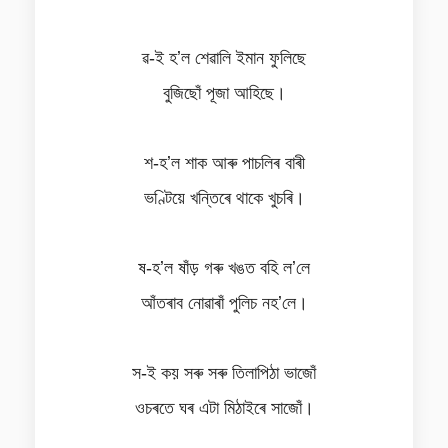
ৱ-ই হʼল শেৱালি ইমান ফুলিছে
বুজিছোঁ পূজা আহিছে।
শ-হʼল শাক আৰু পাচলিৰ বাৰী
ভণ্টিয়ে খন্তিৰে থাকে খুচৰি।
ষ-হʼল ষাঁড় গৰু খঙত বহি লʼলে
আঁতৰাব নোৱাৰাঁ পুলিচ নহʼলে।
স-ই কয় সৰু সৰু তিলাপিঠা ভাজোঁ
ওচৰতে ঘৰ এটা মিঠাইৰে সাজোঁ।