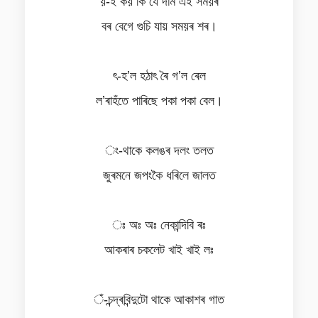
য়-ই কয় কি যে দাম এই সময়ৰ
বৰ বেগে গুচি যায় সময়ৰ শৰ।
ৎ-হʼল হঠাৎ ৰৈ গʼল ৰেল
লʼৰাহঁতে পাৰিছে পকা পকা বেল।
ং-থাকে কলঙৰ দলং তলত
জুৰমনে জপংকৈ ধৰিলে জালত
ঃ অঃ অঃ নেকান্দিবি ৰঃ
আকৰাৰ চকলেট খাই খাই লঃ
ঁ-চন্দ্ৰবিন্দুটো থাকে আকাশৰ গাত