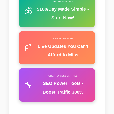
PROVEN METHOD
💰
$100/Day Made Simple -
Start Now!
BREAKING NOW
📰
Live Updates You Can't
Afford to Miss
CREATOR ESSENTIALS
🔧
SEO Power Tools -
Boost Traffic 300%