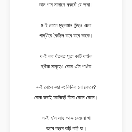
ভাল গান নালাগে নকৰোঁ যে ক্ষমা।
ম-ই বোলে মুছলমান হিন্দুও একে
গান্ধীয়ে কৈছিল বাৰে বাৰে তাকে।
য-ই কয় যঁতৰত সূতা কাটি যাওঁক
দুখীয়া মানুহেও চোলা এটা পাওঁক
ৰ-ই বোলে ৰঙা ৰং কিনিবা নো কোনে?
মোনা ভৰাই আনিছোঁ কিনা মোনে মোনে।
ল-ই হʼল লাও আৰু বেঙেনা খা
বছৰে বছৰে বাঢ়ি বাঢ়ি যা।