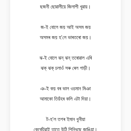
ছজনী ছোৱালীয়ে জিলাপী খুৱায়।
জ-ই বোলে জয় আই অসম জয়
অসমৰ জয় হʼলে ভাৰতৰো জয়।
ঝ-ই বোলে ঝন্‌ ঝন্‌ তৰোৱাল এৰি
ঝক্‌ ঝক্‌ চলাওঁ সৰু ৰেল গাড়ী।
ঞ-ই কয় বৰ ভাল ওচমান মিঞা
আমাকো তিয়ঁহৰ কলি এটা দিয়া।
ট-হʼল তগৰ ইমান ধুনীয়া
কেৰ্কেটুৱাই তাতে উঠি পিন্ধিছে জাঙিয়া।