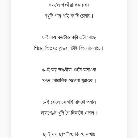
গ-হʼল গৰখীয়া গৰু চৰায়
গধূলি গান গাই বগৰি চোবায়।
ঘ-ই কয় ঘৰটোত ঘড়ী এটা আছে
পিছে, ভিতৰত এন্দুৰ এটাই বিহু নাচ নাচে।
ঙ-ই কয় ডাঙৰীয়া খংটো কমাওক
বেঙৰ পোৱালিক বেঙেনা খুৱাওক।
চ-ই বোলে চৰ খাই বাঘটো পলাল
হাফপেণ্ট খুলি গৈ টিকাটো ওলাল।
ছ-ই কয় ছাগলীয়ে কি যে নাখায়