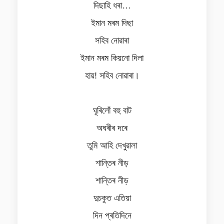
দিছাহি ধৰা…
ইমান মৰম দিছা
সহিব নোৱাৰা
ইমান মৰম কিয়নো দিলা
হায়! সহিব নোৱাৰা।
ঘূৰিলোঁ বহু বাট
অঘৰীৰ দৰে
তুমি আহি দেখুৱালা
শান্তিৰ নীড়
শান্তিৰ নীড়
দুচকুত এতিয়া
দিন প্ৰতিদিনে