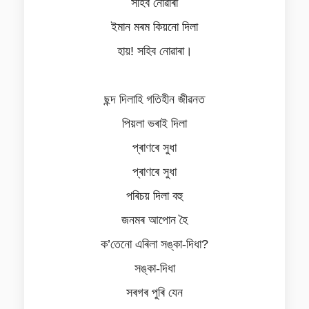
সহিব নোৱাৰা
ইমান মৰম কিয়নো দিলা
হায়! সহিব নোৱাৰা।
ছন্দ দিলাহি গতিহীন জীৱনত
পিয়লা ভৰাই দিলা
প্ৰাণৰে সুধা
প্ৰাণৰে সুধা
পৰিচয় দিলা বহু
জনমৰ আপোন হৈ
ক’তেনো এৰিলা সঙ্কা-দিধা?
সঙ্কা-দিধা
সৰগৰ পুৰি যেন