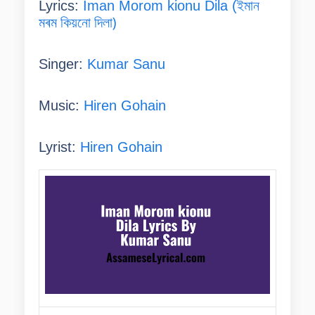
ইমান
Lyrics:
Iman Morom kionu Dila (
মৰম কিয়নো দিলা)
Singer:
Kumar Sanu
Music:
Hiren Gohain
Lyrist:
Hiren Gohain