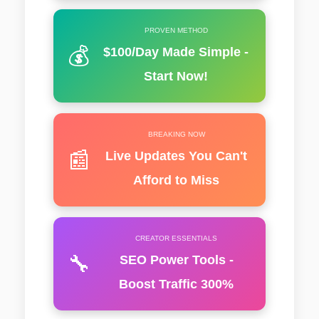
PROVEN METHOD
💰
$100/Day Made Simple -
Start Now!
BREAKING NOW
📰
Live Updates You Can't
Afford to Miss
CREATOR ESSENTIALS
🔧
SEO Power Tools -
Boost Traffic 300%