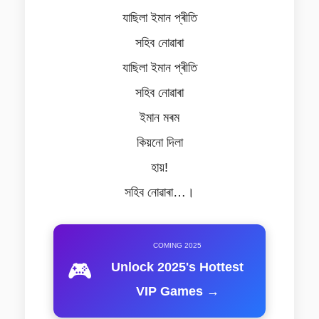
যাছিলা ইমান প্ৰীতি
সহিব নোৱাৰা
যাছিলা ইমান প্ৰীতি
সহিব নোৱাৰা
ইমান মৰম
কিয়নো দিলা
হায়!
সহিব নোৱাৰা…।
COMING 2025
🎮
Unlock 2025's Hottest
VIP Games →