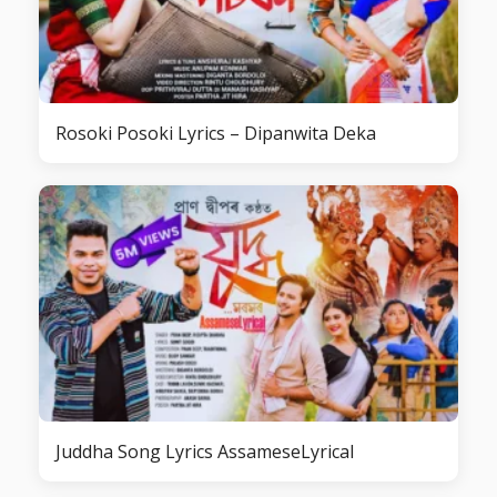
Rosoki Posoki Lyrics – Dipanwita Deka
Juddha Song Lyrics AssameseLyrical