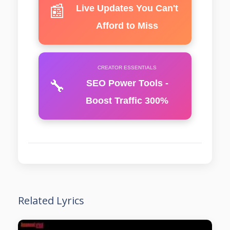
📰
Live Updates You Can't
Afford to Miss
CREATOR ESSENTIALS
🔧
SEO Power Tools -
Boost Traffic 300%
Related Lyrics