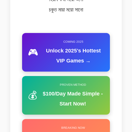
চকুত মায়া ময়ো সানো
COMING 2025
🎮
Unlock 2025's Hottest
VIP Games →
PROVEN METHOD
💰
$100/Day Made Simple -
Start Now!
BREAKING NOW