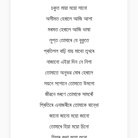
চকুত মায়া ময়ো সানো
অসীমত হেৰালে আজি আশা
মৰমত হেৰালে আজি ভাষা
লুপ্ত তোমাৰে যে বুকুতে
প্ৰতিপল বাঢ়ি যায় মাথো তৃখৰে
নাজানো এইয়া দিন নে নিশা
তোমাতে অনুভৱ মোৰ হেৰালে
সয়নে সপোনে তোমাতে উমলো
জীৱনে মৰণে তোমাকে সামৰোঁ
প্ৰিতিৰে এনাজৰীৰে তোমাকে বান্ধো
জানো জানো ময়ো জানো
তোমাৰে হিয়া ময়ো চিনো
হিয়াৰ কথা ময়ো শুনো