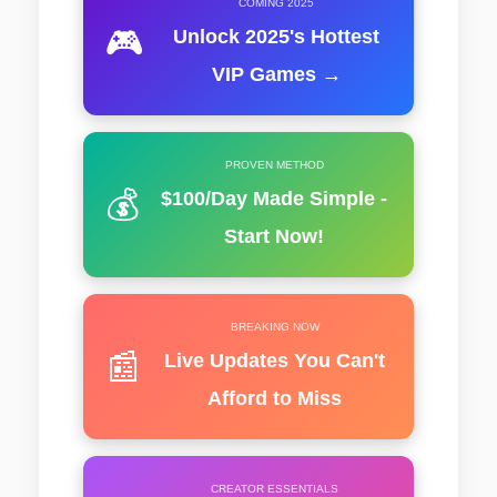
COMING 2025
🎮
Unlock 2025's Hottest
VIP Games →
PROVEN METHOD
💰
$100/Day Made Simple -
Start Now!
BREAKING NOW
📰
Live Updates You Can't
Afford to Miss
CREATOR ESSENTIALS