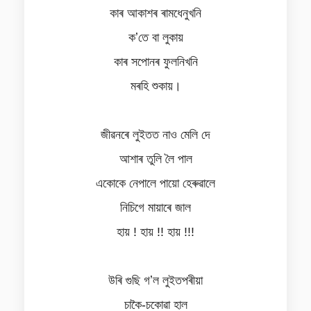
কাৰ আকাশৰ ৰামধেনুখনি
কʼতে বা লুকায়
কাৰ সপোনৰ ফুলনিখনি
মৰহি শুকায়।
জীৱনৰে লুইতত নাও মেলি দে
আশাৰ তুলি লৈ পাল
একোকে নেপালে পায়ো হেৰুৱালে
নিচিগে মায়াৰে জাল
হায় ! হায় !! হায় !!!
উৰি গুছি গʼল লুইতপৰীয়া
চাকৈ-চকোৱা হাল