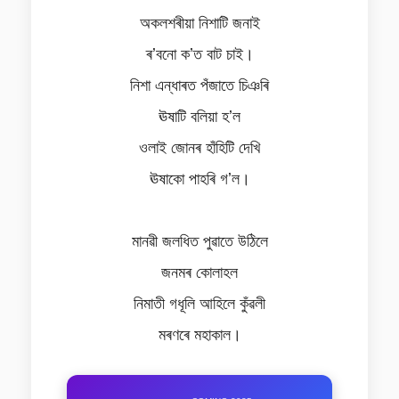
অকলশৰীয়া নিশাটি জনাই
ৰʼবনো কʼত বাট চাই।
নিশা এন্ধাৰত পঁজাতে চিঞৰি
ঊষাটি বলিয়া হʼল
ওলাই জোনৰ হাঁহিটি দেখি
ঊষাকো পাহৰি গʼল।
মানৱী জলধিত পুৱাতে উঠিলে
জনমৰ কোলাহল
নিমাতী গধূলি আহিলে কুঁৱলী
মৰণৰে মহাকাল।