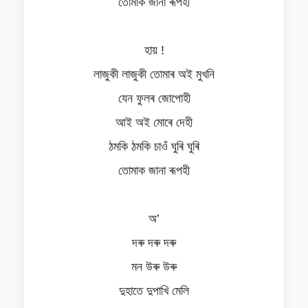
তোমাক জানা ৰূপহী
হায় !
লাজুকী লাজুকী তোমাৰ অই মুখনি
যেন ফুলৰ জোপোহী
আই অই মোৰে দেহী
ঠমকি ঠমকি চাওঁ ঘুৰি ঘুৰি
তোমাক জানা ৰূপহী
অ’
দৰু দৰু দৰু
মন উৰু উৰু
দুহাতে দুপাখি মেলি