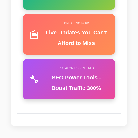
BREAKING NOW
📰
Live Updates You Can't
Afford to Miss
CREATOR ESSENTIALS
🔧
SEO Power Tools -
Boost Traffic 300%