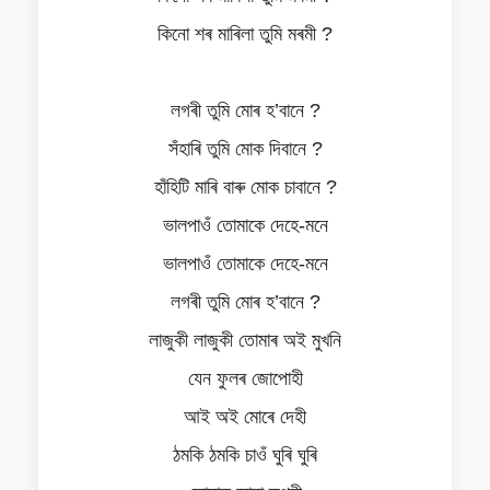
কিনো শৰ মাৰিলা তুমি মৰমী ?
লগৰী তুমি মোৰ হ’বানে ?
সঁহাৰি তুমি মোক দিবানে ?
হাঁহিটি মাৰি বাৰু মোক চাবানে ?
ভালপাওঁ তোমাকে দেহে-মনে
ভালপাওঁ তোমাকে দেহে-মনে
লগৰী তুমি মোৰ হ’বানে ?
লাজুকী লাজুকী তোমাৰ অই মুখনি
যেন ফুলৰ জোপোহী
আই অই মোৰে দেহী
ঠমকি ঠমকি চাওঁ ঘুৰি ঘুৰি