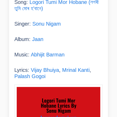
Song:
Logori Tumi Mor Hobane (লগৰী
তুমি মোৰ হ’বানে)
Singer:
Sonu Nigam
Album:
Jaan
Music:
Abhijit Barman
Lyrics:
Vijay Bhuiya
,
Mrinal Kanti
,
Palash Gogoi