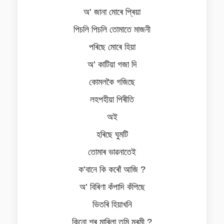
অ’ জানা মোৰে প্ৰিয়া
পিচলি পিচলি তোমাতে মাজনী
পৰিছে মোৰে হিয়া
অ’ কাটিয়া গজা দি
কোমলকৈ গজিছে
লহপহীয়া পিৰীতি
অই
হৰিছে ঘুমটি
তোমাৰ ভাৱনাতেই
ক’বানে কি কৰোঁ আজি ?
অ’ বিৰিণা কঁপাদি কঁপিছে
ভিতৰি হিয়াখনি
কিনো শৰ মাৰিলা তুমি মৰমী ?