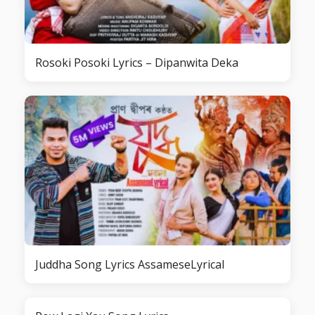
Rosoki Posoki Lyrics – Dipanwita Deka
Juddha Song Lyrics AssameseLyrical