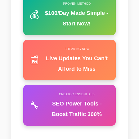
PROVEN METHOD
💰
$100/Day Made Simple -
Start Now!
BREAKING NOW
📰
Live Updates You Can't
Afford to Miss
CREATOR ESSENTIALS
🔧
SEO Power Tools -
Boost Traffic 300%