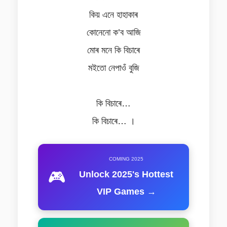
কিয় এনে হাহাকাৰ
কোনেনো ক’ব আজি
মোৰ মনে কি বিচাৰে
মইতো নেপাওঁ বুজি
কি বিচাৰে…
কি বিচাৰে… ।
COMING 2025
🎮
Unlock 2025's Hottest
VIP Games →