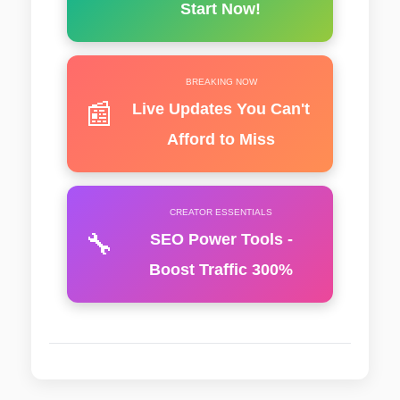
Start Now!
BREAKING NOW
📰
Live Updates You Can't
Afford to Miss
CREATOR ESSENTIALS
🔧
SEO Power Tools -
Boost Traffic 300%