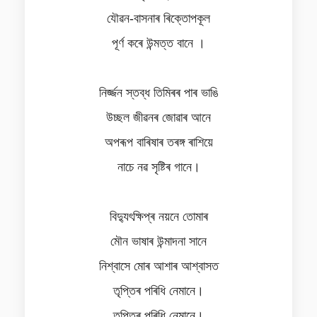
যৌৱন-বাসনাৰ ৰিক্তোপকূল
পূৰ্ণ কৰে উন্মত্ত বানে ।
নিৰ্জ্জন স্তব্ধ তিমিৰৰ পাৰ ভাঙি
উচ্ছল জীৱনৰ জোৱাৰ আনে
অপৰূপ বাৰিষাৰ তৰঙ্গ ৰাশিয়ে
নাচে নৱ সৃষ্টিৰ গানে।
বিদ্যুৎক্ষিপ্ৰ নয়নে তোমাৰ
মৌন ভাষাৰ উন্মাদনা সানে
নিশ্বাসে মোৰ আশাৰ আশ্বাসত
তৃপ্তিৰ পৰিধি নেমানে।
তৃপ্তিৰ পৰিধি নেমানে।