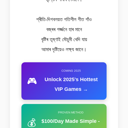
প্ৰীতি-দিগবলয়ত গতিশীল গীত গাঁও
বজ্ৰৰ গৰ্জ্জনে হাৰ মানে
বৃষ্টিৰ তৃষ্ণাই মৌচুমী খেদি যায়
আমাৰ দৃষ্টিয়েও লক্ষ্য জানে।
COMING 2025
🎮
Unlock 2025's Hottest
VIP Games →
PROVEN METHOD
💰
$100/Day Made Simple -