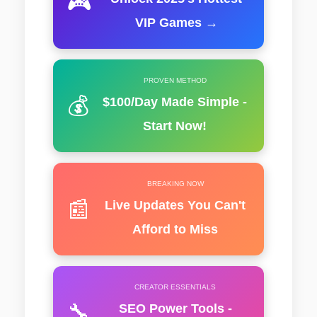
🎮
VIP Games →
PROVEN METHOD
💰
$100/Day Made Simple -
Start Now!
BREAKING NOW
📰
Live Updates You Can't
Afford to Miss
CREATOR ESSENTIALS
🔧
SEO Power Tools -