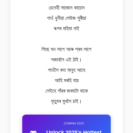
চেনেহী সাজোন কাচোন
গাওঁ ধুনীয়া সেউজ সুৰীয়া
ৰূপৰ মহিমা নাই
পিছে মন লাগে আৰু শ্ৰম লাগে
সজাবলৈ এই ঠাই।
গাওঁলৈ কত মানুহ আহে
আহি মৰহি যায়
সেইহে গাঁৱৰ জকাটো থাকে
মৃত্যুৰ মুখলৈ চাই।
COMING 2025
Unlock 2025's Hottest