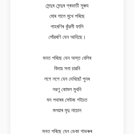
সেন্দুৰ সেন্দুৰ প্ৰভাতী সুৰুয
মোৰ গালে মুখে পৰিছে
পাহৰণিৰ কুঁৱলী ফালি
সোঁৱৰণি যেন আহিছে।
মনত পৰিছে যেন অস্ত বেলিৰ
বিদায় সনা চাৱনি
লগে লগে যেন দেখিছোঁ পুনৰ
লৱণু কোমল মুখনি
মন পথাৰৰ সেউজ শইচত
মলয়াৰ মৃদু নাচোন
মনত পৰিছে যেন ডেকা গাভৰুৰ