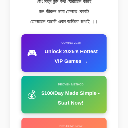
জেং বিহুৰ জন্ম কথা যোৱাচোন বজাই
জন-জীৱনৰ ভাষা ঢোলতে কোবাই
তোলাচোন আকৌ এবাৰ জাতিকে জগাই ।।
COMING 2025
🎮
Unlock 2025's Hottest
VIP Games →
PROVEN METHOD
💰
$100/Day Made Simple -
Start Now!
BREAKING NOW