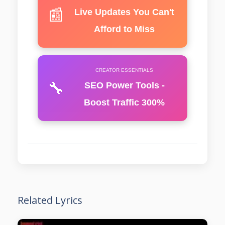
📰
Live Updates You Can't
Afford to Miss
CREATOR ESSENTIALS
🔧
SEO Power Tools -
Boost Traffic 300%
Related Lyrics