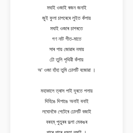
মঘাই ওজাই ৰজন জনাই
জুই ফুলা চাপৰেৰে লুইত কঁপায়
মঘাই ওজাৰ চাপৰতে
গণ নাট গীত-মাতে
সাৰ পায় জোৱাৰ নমায়
ঢৌ তুলি পৃথিৱী কঁপায়
অ’ ওজা হাঁহা তুমি ঢোলটি বজোৱা ।
মহাকালে ত্ৰাস পাই দূৰতে পলায়
দিহিঙে দিপাঙে অনাই বনাই
লঘোনকৈ পেটেৰে ঢোলটি বজাই
বৰহম্ পুতুৰৰ ভল্গা মেকঙৰ
পাৰে পাৰে ধুমুহা নমাই ।