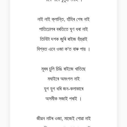
নাই নাই ক্লান্তি, হাঁহিৰ শেষ নাই
পাতিঢোলৰ বৰতিতে ঘূণ ধৰা নাই
তিনিটা দশক জুৰি ৰাইজ হঁহুৱাই
বিশ্বত এনে ওজা ক’ত বাৰু পায় ।
মূৰৰ চুলি চিঙি ৰাইজে খাতিছে
মঘাইৰে অমংগল নাই
যুগ যুগ ধৰি জন-কলাকাৰে
অসমীক সজাই পৰাই ।
জীৱন নাটৰ ওজা, মাজেই পোৱা নাই