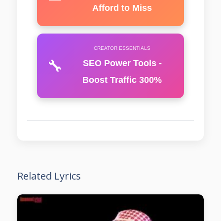
Afford to Miss
CREATOR ESSENTIALS
🔧
SEO Power Tools -
Boost Traffic 300%
Related Lyrics