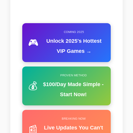
COMING 2025
🎮
Unlock 2025's Hottest
VIP Games →
PROVEN METHOD
💰
$100/Day Made Simple -
Start Now!
BREAKING NOW
📰
Live Updates You Can't