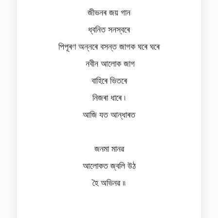
জীভনৰ জয় গান
ধ্বনিত সনস্বৰে
পিপূৰণ অন্নৰে বসন্ত জাগক ঘৰে ঘৰে
নবীন আলোক জাগ
বাহিৰে ভিতৰে
নিজৰা ধাৰে ৷
আজি যত আন্ধাৰত
জনমা মানৱ
আলোকত জ্বলি উঠ
হৈ অভিনৱ ৷৷