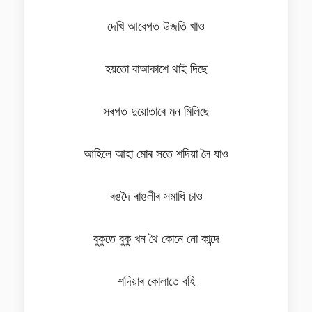
দেখি আবেগত উজতি খাও
হয়তো বাআকাশে থাই দিছে
সৰগত দুয়োতাৰে মন মিলিছে
আহিলে আহা মোৰ সতে শদিয়া লৈ যাও
ৰঙদৈ ৰাঙলীৰ সমাধি চাও
বুকুতে বুকু খন থৈ কোনে নো কান্দে
শদিয়াৰ কোলাতে বহি