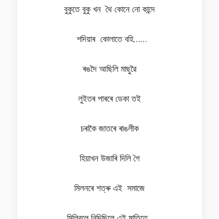
বুকুতে বুকু খন থৈ কোনে নো কান্দে
শদিয়াৰ কোলাতে বহি……
ৰঙদৈ আছিলি মাছুৱৈ
লুইতৰ পাৰৰে ডেকা তই
চৰাকৈ জাতৰে ৰাঙলীক
হিয়াখন উজাৰি দিলি গৈ
মিলনৰে শত্ৰু এই সমাজে
মিলিবলে নিদিছিলে এই মাতিতে