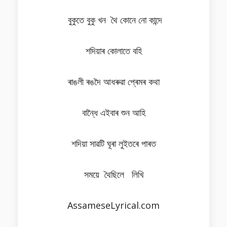
বুকুতে বুকু খন থৈ কোনে নো কান্দে
শদিয়াৰ কোলাতে বহি
ৰাঙলী ৰঙদৈ আধৰুৱা প্ৰেমৰ কথা
বান্ধৈ এইবাৰ শুন আহি
শদিয়া সাৱটি ঘূৰা লুইতৰে পাৰত
সময়ে থৈছিলে লিখি
AssameseLyrical.com