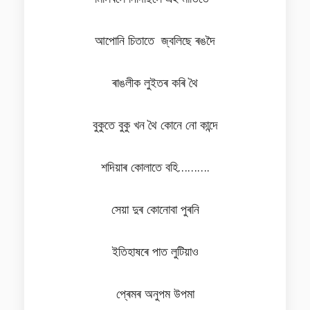
আপোনি চিতাতে জ্বলিছে ৰঙদৈ
ৰাঙলীক লুইতৰ কৰি থৈ
বুকুতে বুকু খন থৈ কোনে নো কান্দে
শদিয়াৰ কোলাতে বহি……….
সেয়া দুৰ কোনোবা পুৰনি
ইতিহাষৰে পাত লুটিয়াও
প্ৰেমৰ অনুপম উপমা