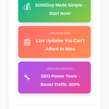
💰
$100/Day Made Simple -
Start Now!
BREAKING NOW
📰
Live Updates You Can't
Afford to Miss
CREATOR ESSENTIALS
🔧
SEO Power Tools -
Boost Traffic 300%