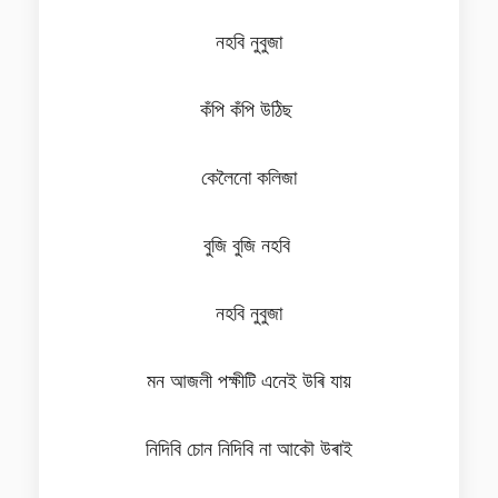
নহবি নুবুজা
কঁপি কঁপি উঠিছ
কেলৈনো কলিজা
বুজি বুজি নহবি
নহবি নুবুজা
মন‌ আজলী পক্ষীটি এনেই উৰি যায়
নিদিবি চোন নিদিবি না আকৌ উৰাই