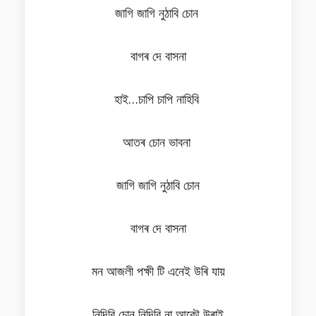
জাগি জাগি নুঠাবি চোন
বাগৰ দে বাসনা
হাই…চাপি চাপি নাহিবি
আতৰ চোন ভাবনা
জাগি জাগি নুঠাবি চোন
বাগৰ দে বাসনা
মন‌ আজলী পক্ষী টি এনেই উৰি যায়
নিদিবি চোন নিদিবি না আকৌ উৰাই