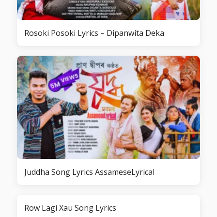
Rosoki Posoki Lyrics – Dipanwita Deka
Juddha Song Lyrics AssameseLyrical
Row Lagi Xau Song Lyrics