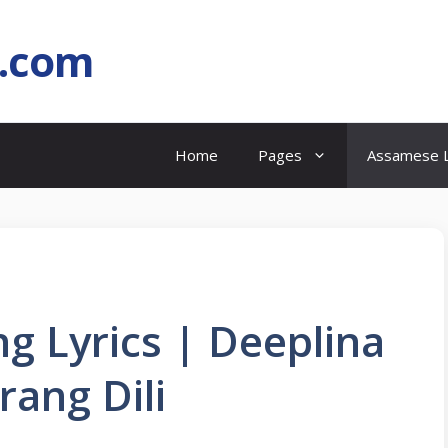
l.com
Home
Pages
Assamese L
g Lyrics | Deeplina
ang Dili