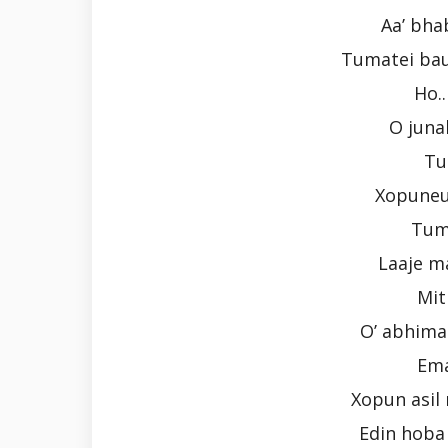
Aa’ bha
Tumatei baul
Ho.
O juna
Tu
Xopuneu
Tum
Laaje m
Mit
O’ abhima
Ema
Xopun asil 
Edin hoba 