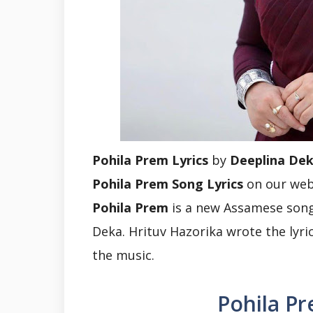
Pohila Prem Lyrics
by
Deeplina De
Pohila Prem Song Lyrics
on our web
Pohila Prem
is a new Assamese song
Deka. Hrituv Hazorika wrote the lyr
the music.
Pohila Pr