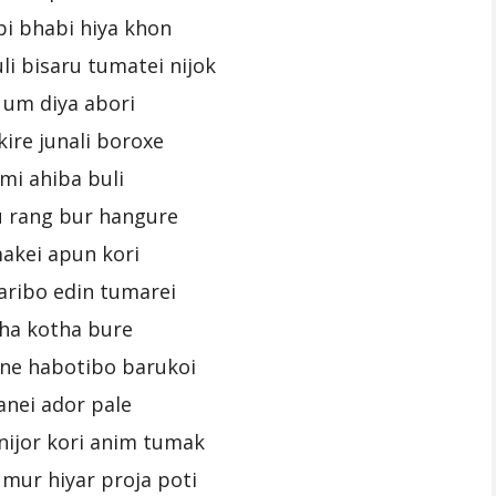
bi bhabi hiya khon
i bisaru tumatei nijok
. um diya abori
kire junali boroxe
mi ahiba buli
 rang bur hangure
akei apun kori
aribo edin tumarei
ha kotha bure
ne habotibo barukoi
nei ador pale
nijor kori anim tumak
mur hiyar proja poti