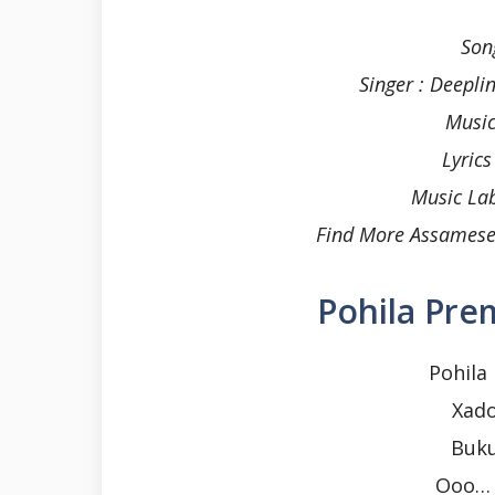
Son
Singer : Deepli
Music
Lyrics
Music La
Find More Assamese
Pohila Prem
Pohila
Xado
Buku
Ooo… 