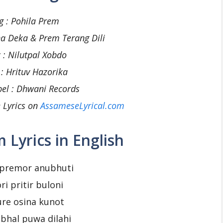
g : Pohila Prem
na Deka & Prem Terang Dili
 : Nilutpal Xobdo
 : Hrituv Hazorika
bel : Dhwani Records
 Lyrics on
AssameseLyrical.com
 Lyrics in English
 premor anubhuti
ri pritir buloni
re osina kunot
bhal puwa dilahi