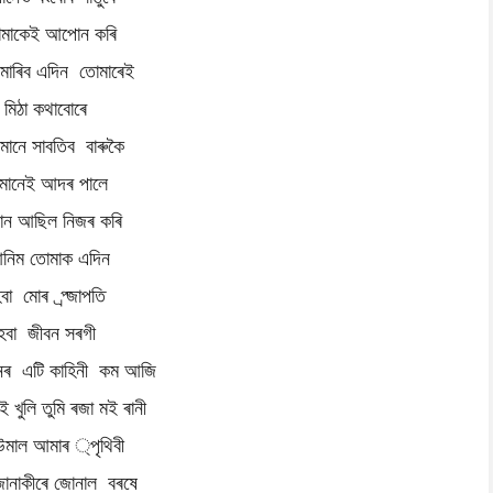
ামাকেই আপোন কৰি
মাৰিব এদিন তোমাৰেই
মিঠা কথাবোৰে
মানে সাবতিব বাৰুকৈ
মানেই আদৰ পালে
ান আছিল নিজৰ কৰি
নিম তোমাক এদিন
বা মোৰ প্ৰ্জাপতি
হবা জীবন সৰগী
নৰ এটি কাহিনী কম আজি
ই খুলি তুমি ৰজা মই ৰানী
উমাল আমাৰ ্পৃথিবী
োনাকীৰে জোনাল বৰষে