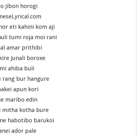
o jibon horogi
meseLyrical.com
r eti kahini kom aji
li tumi roja moi rani
al amar prithibi
kire junali boroxe
mi ahiba buli
 rang bur hangure
akei apun kori
je maribo edin
 mitha kotha bure
ne habotibo barukoi
nei ador pale