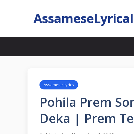
AssameseLyrica
Assamese Lyrics
Pohila Prem Son
Deka | Prem Ter