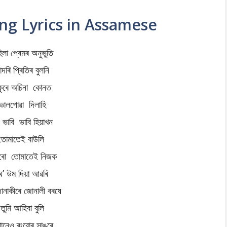
ng Lyrics in Assamese
িলা প্ৰেমৰ অনুভুতি
াদৰি প্ৰিতিৰ বুলনি
ুকুৰে অচিনা কোনত
ভালপোৱা দিলাহি
 ভাবি ভাবি হিয়াখন
তোমাতেই বাউলি
াৰো তোমাতেই নিজক
’ উম দিয়া আৱৰি
ানাকীৰে জোনালী বৰষে
তুমি আহিবা বুলি
ানেও ৰংবোৰ সাঙুৰে