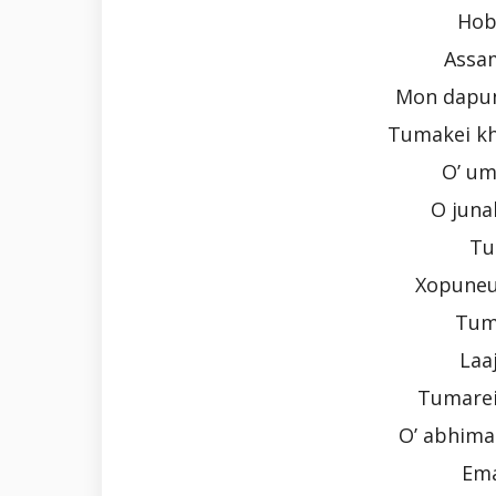
Hob
Assa
Mon dapuno
Tumakei khu
O’ um
O juna
Tu
Xopuneu
Tum
Laa
Tumarei
O’ abhima
Ema