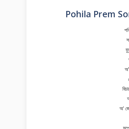
Pohila Prem So
পহ
স
ব
অ’
বিচ
অ
অ’ জে
সপে