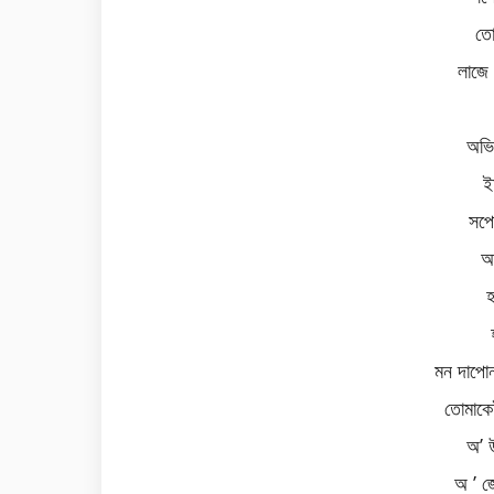
তে
লাজে 
অভি
ই
সপে
আ
হ
মন দাপো
তোমাকে
অ’ 
অ ’ জ