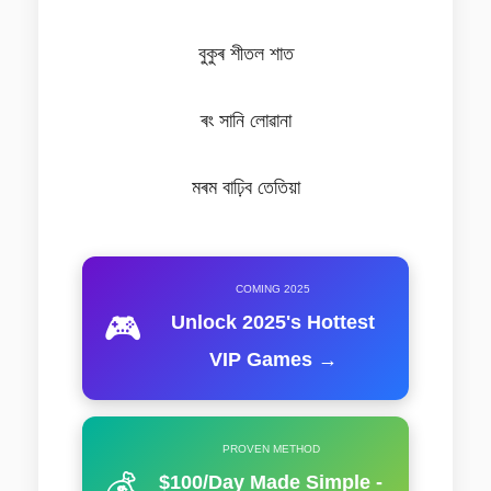
বুকুৰ শীতল শাত
ৰং সানি লোৱানা
মৰম বাঢ়িব তেতিয়া
COMING 2025
🎮
Unlock 2025's Hottest
VIP Games →
PROVEN METHOD
💰
$100/Day Made Simple -