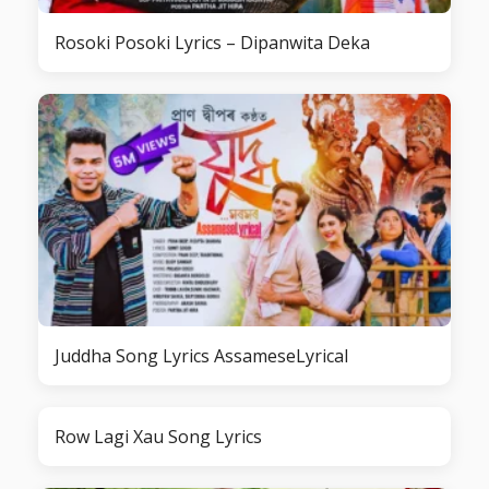
Rosoki Posoki Lyrics – Dipanwita Deka
Juddha Song Lyrics AssameseLyrical
Row Lagi Xau Song Lyrics