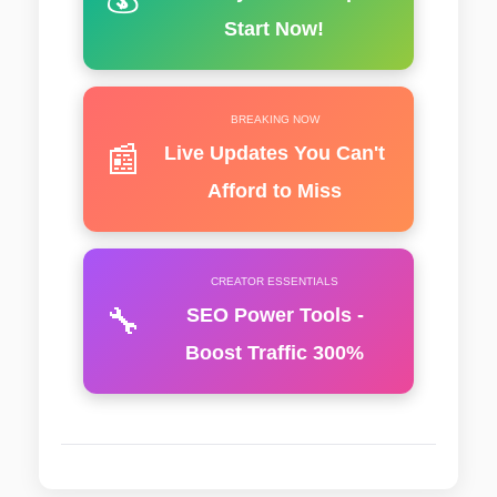
Start Now!
BREAKING NOW
📰
Live Updates You Can't
Afford to Miss
CREATOR ESSENTIALS
🔧
SEO Power Tools -
Boost Traffic 300%