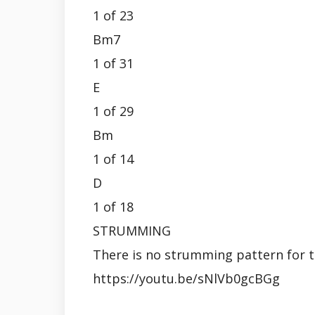
1 of 23
Bm7
1 of 31
E
1 of 29
Bm
1 of 14
D
1 of 18
STRUMMING
There is no strumming pattern for th
https://youtu.be/sNlVb0gcBGg