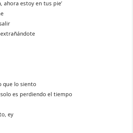
, ahora estoy en tus pie’
me
alir
 extrañándote
o que lo siento
 solo es perdiendo el tiempo
to, ey