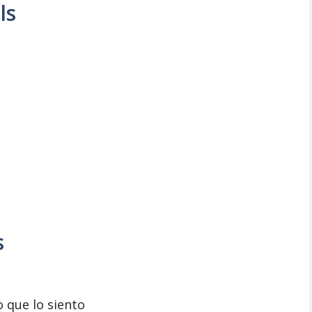
ls
s
o que lo siento