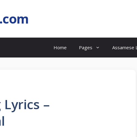
l.com
Home
Pages
Assamese L
Lyrics –
l