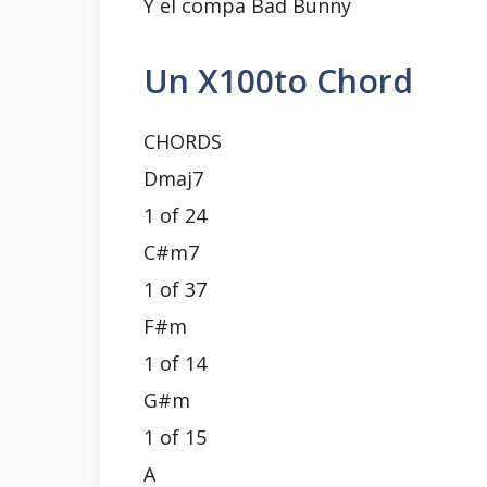
Y el compa Bad Bunny
Un X100to Chord
CHORDS
Dmaj7
1 of 24
C#m7
1 of 37
F#m
1 of 14
G#m
1 of 15
A