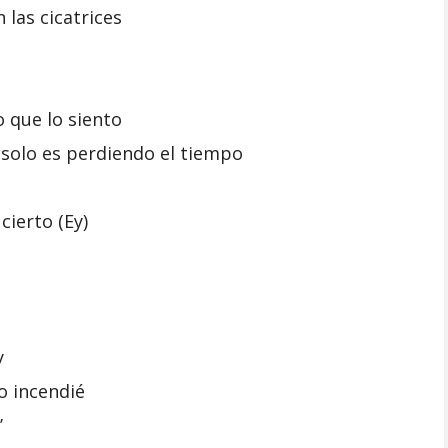
 las cicatrices
o que lo siento
 solo es perdiendo el tiempo
cierto (Ey)
y
o incendié
’