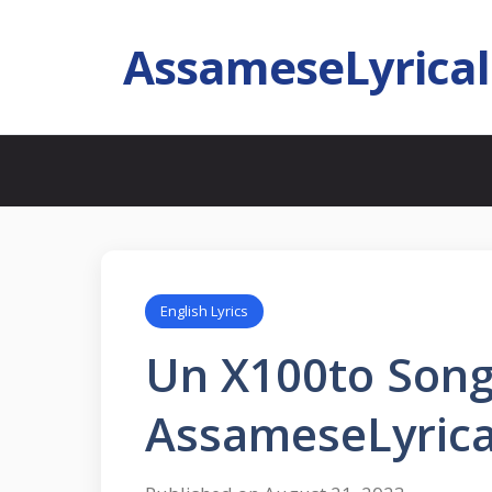
AssameseLyrica
English Lyrics
Un X100to Song 
AssameseLyrica