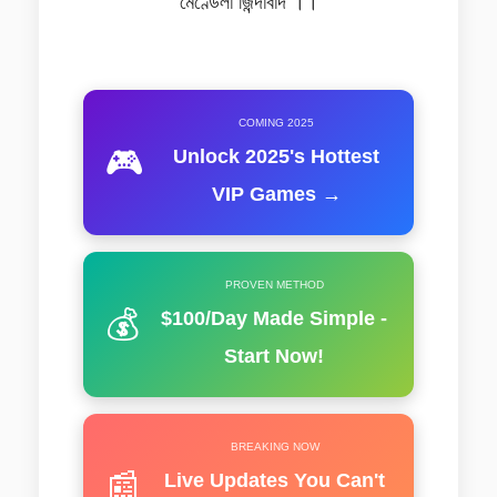
মেণ্ডেলা জিন্দাবাদ ।।
COMING 2025
🎮
Unlock 2025's Hottest
VIP Games →
PROVEN METHOD
💰
$100/Day Made Simple -
Start Now!
BREAKING NOW
📰
Live Updates You Can't