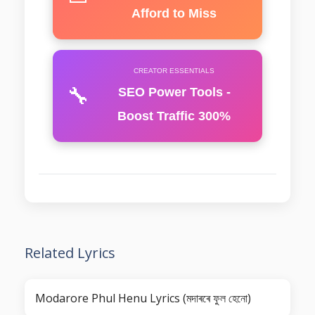
Afford to Miss
CREATOR ESSENTIALS
🔧
SEO Power Tools -
Boost Traffic 300%
Related Lyrics
Modarore Phul Henu Lyrics (মদাৰৰে ফুল হেনো)