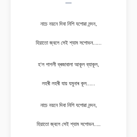
—
নাচে নয়নে দিবা নিশি যশোৱা নন্দন,
হিয়াতো জ্বলে সেই শ্যাম সশোভন……
হ’ল পাগলী ব্ৰজাবালা আকূল ব্যাকূল,
লহৰী লহৰী যায় যমুনাৰ কূল……
নাচে নয়নে দিবা নিশি যশোৱা নন্দন,
হিয়াতো জ্বলে সেই শ্যাম সশোভন…..