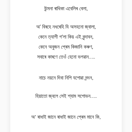
উন্মনা ৰাধিকা এবেলিৰ বেলা,
অ’ বিৰহে নধৰেহি যি অসহনো জ্বালা,
কেনে ত্যাগী গ’লা কিয় এই বৃন্দাবন,
কেনে অবুজন প্ৰেম কিজানি কৰুণ,
সবাৰে কাৰণে তেওঁ হেনো ভগৱান…..
নাচে নয়নে দিবা নিশি যশোৱা নন্দন,
হিয়াতো জ্বলে সেই শ্যাম সশোভন…..
অ’ ৰাধাই জানে ৰাধাই জানে প্ৰেম মানে কি,