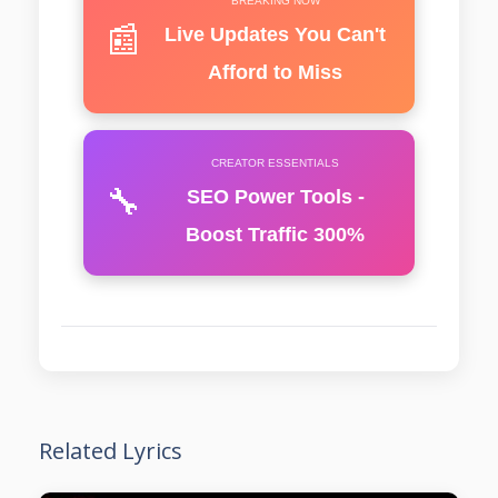
BREAKING NOW
📰
Live Updates You Can't
Afford to Miss
CREATOR ESSENTIALS
🔧
SEO Power Tools -
Boost Traffic 300%
Related Lyrics