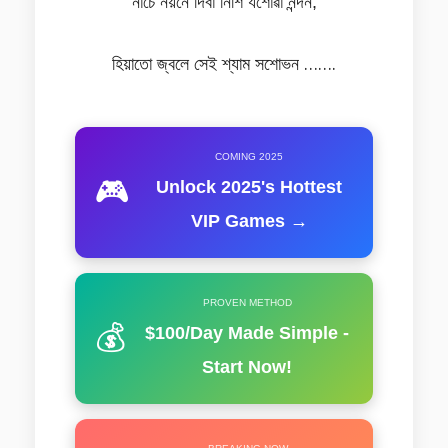
নাচে নয়নে দিবা নিশি যশোৱা নন্দন,
হিয়াতো জ্বলে সেই শ্যাম সশোভন …….
COMING 2025
🎮
Unlock 2025's Hottest
VIP Games →
PROVEN METHOD
💰
$100/Day Made Simple -
Start Now!