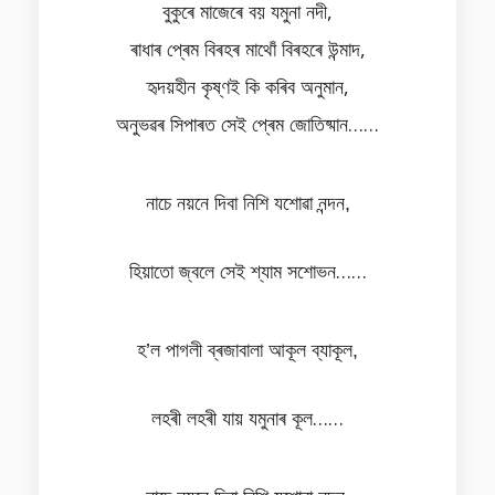
বুকুৰে মাজেৰে বয় যমুনা নদী,
ৰাধাৰ প্ৰেম বিৰহৰ মাথোঁ বিৰহৰে উন্মাদ,
হৃদয়হীন কৃষ্ণই কি কৰিব অনুমান,
অনুভৱৰ সিপাৰত সেই প্ৰেম জোতিষ্মান……
নাচে নয়নে দিবা নিশি যশোৱা নন্দন,
হিয়াতো জ্বলে সেই শ্যাম সশোভন……
হ’ল পাগলী ব্ৰজাবালা আকূল ব্যাকূল,
লহৰী লহৰী যায় যমুনাৰ কূল……