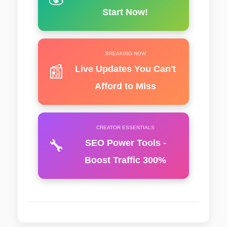
Start Now!
BREAKING NOW
📰
Live Updates You Can't
Afford to Miss
CREATOR ESSENTIALS
🔧
SEO Power Tools -
Boost Traffic 300%