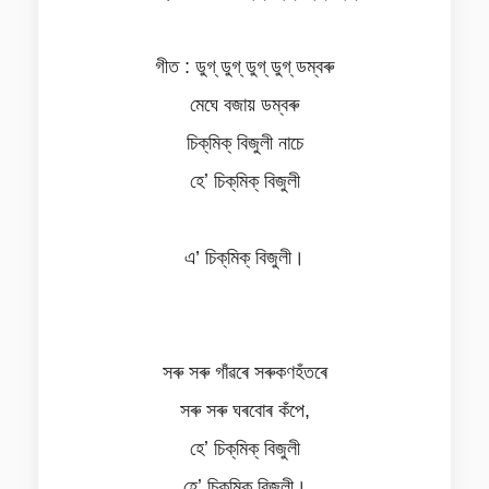
গীত : ডুগ্ ডুগ্ ডুগ্ ডুগ্ ডম্বৰু
মেঘে বজায় ডম্বৰু
চিক্‌মিক্‌ বিজুলী নাচে
হেʼ চিক্‌মিক্‌ বিজুলী
এ’ চিক্‌মিক্ বিজুলী।
সৰু সৰু গাঁৱৰে সৰুকণহঁতৰে
সৰু সৰু ঘৰবোৰ কঁপে,
হেʼ চিক্‌মিক্‌ বিজুলী
হেʼ চিক্‌মিক্‌ বিজুলী।