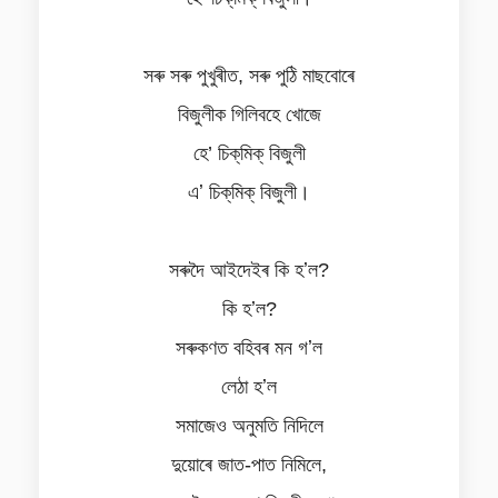
সৰু সৰু পুখুৰীত, সৰু পুঠি মাছবোৰে
বিজুলীক গিলিবহে খোজে
হে’ চিক্‌মিক্‌ বিজুলী
এʼ চিক্‌মিক্‌ বিজুলী।
সৰুদৈ আইদেইৰ কি হʼল?
কি হʼল?
সৰুকণত বহিবৰ মন গʼল
লেঠা হʼল
সমাজেও অনুমতি নিদিলে
দুয়োৰে জাত-পাত নিমিলে,