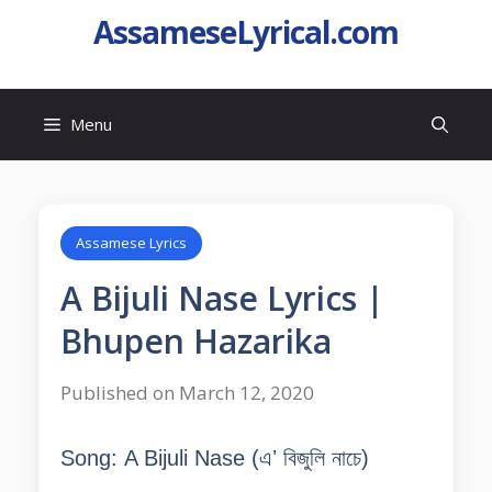
AssameseLyrical.com
Menu
Assamese Lyrics
A Bijuli Nase Lyrics |
Bhupen Hazarika
Published on March 12, 2020
Song:
A Bijuli Nase (
এʼ বিজুলি নাচে
)