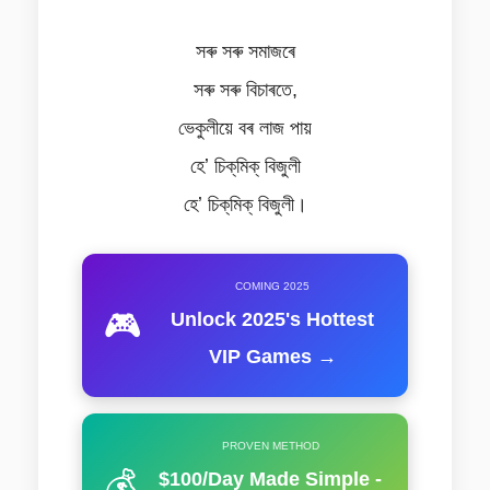
সৰু সৰু সমাজৰে
সৰু সৰু বিচাৰতে,
ভেকুলীয়ে বৰ লাজ পায়
হেʼ চিক্‌মিক্‌ বিজুলী
হেʼ চিক্‌মিক্‌ বিজুলী।
COMING 2025
🎮
Unlock 2025's Hottest
VIP Games →
PROVEN METHOD
💰
$100/Day Made Simple -