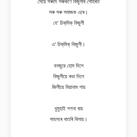
সেয়ে সৰুদৈ সৰুকণে বিজুলীৰ পোহৰত
সৰু সৰু সমাজক এৰে।
হে’ চিক্‌মিক্‌ বিজুলী
এ’ চিক্‌মিক্ বিজুলী।
বনজুৱে হোম দিলে
বিজুলীয়ে ৰভা দিলে
জিলীয়ে বিয়ানাম গায়
ধুমুহাই গগনা বায়
সাহসৰে বাতৰি বিলায়।