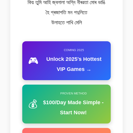
কিয় তুমি আহি জ্বলালা অগ্নি নীৰৱতা মোৰ ভাঙি
হৈ প্ৰজাপতি মন পদুলিতে
উলাহতে পাখি মেলি
COMING 2025
🎮
Unlock 2025's Hottest
VIP Games →
PROVEN METHOD
💰
$100/Day Made Simple -
Start Now!