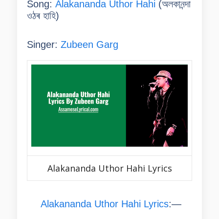
Song:
Alakananda Uthor Hahi
(
অলকানন্দা
ওঠৰ হাহি
)
Singer:
Zubeen Garg
Alakananda Uthor Hahi Lyrics
Alakananda Uthor Hahi Lyrics
:—