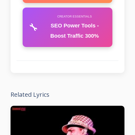
CREATOR ESSENTIALS
🔧
SEO Power Tools -
Boost Traffic 300%
Related Lyrics