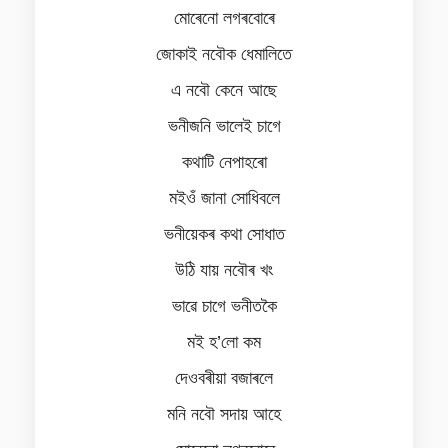
মোৰেনো লগৰবোৰে
জোকাই নবৌক ধেমালিতে
এ নবৌ কেনে আছে
ভনীজনি ভালেই চাগে
কথাটি নেপাহৰো
মইওঁ জানা সোধিবলে
ভনীয়েকৰ কথা সোধাত
উঠি যায় নবৌৰ খং
ভাৱে চাগে ভনীতকৈ
মই হ’লো কম
দেওবৰীয়া বজাৰলে
মনি নবৌ সদায় আহে