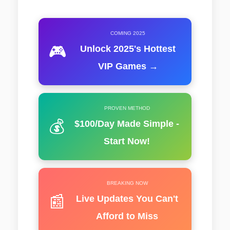
COMING 2025
🎮
Unlock 2025's Hottest
VIP Games →
PROVEN METHOD
💰
$100/Day Made Simple -
Start Now!
BREAKING NOW
📰
Live Updates You Can't
Afford to Miss