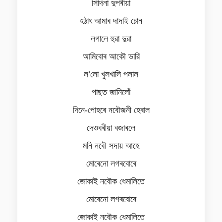
সিদিনা দুপৰীয়া
হঠাৎ আমাৰ দাদাই চোন
লগালে হুৱা দুৱা
আমিবোৰ আকৌ ভাৱি
ল’লো খুলখালি পলাল
পাছত জানিলোঁ
দিনে-পোহৰে নবৌজনী হেৰাল
দেওবৰীয়া বজাৰলে
মনি নবৌ সদায় আহে
মোৰেনো লগৰবোৰে
জোকাই নবৌক ধেমালিতে
মোৰেনো লগৰবোৰে
জোকাই নবৌক ধেমালিতে