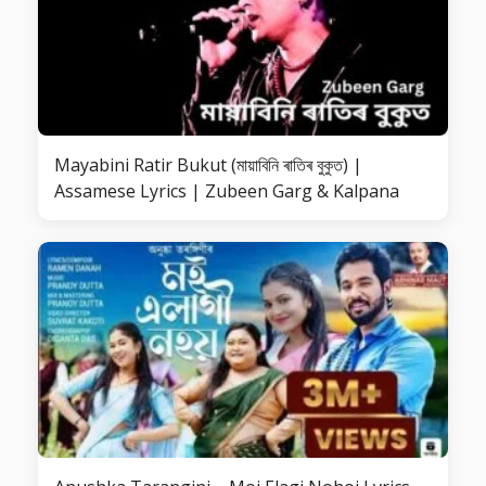
Mayabini Ratir Bukut (মায়াবিনি ৰাতিৰ বুকুত) |
Assamese Lyrics | Zubeen Garg & Kalpana