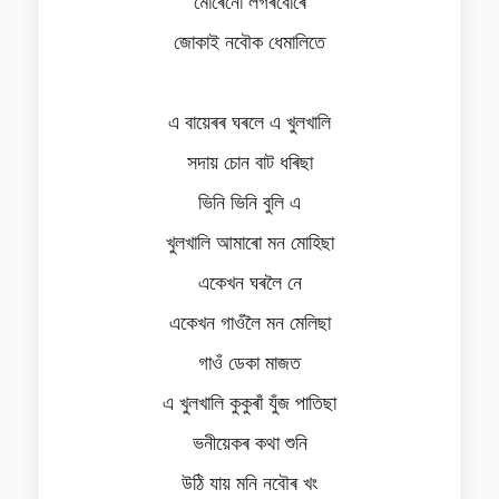
মোৰেনো লগৰবোৰে
জোকাই নবৌক ধেমালিতে
এ বায়েৰৰ ঘৰলে এ খুলখালি
সদায় চোন বাট ধৰিছা
ভিনি ভিনি বুলি এ
খুলখালি আমাৰো মন মোহিছা
একেখন ঘৰলৈ নে
একেখন গাওঁলৈ মন মেলিছা
গাওঁ ডেকা মাজত
এ খুলখালি কুকুৰাঁ যুঁজ পাতিছা
ভনীয়েকৰ কথা শুনি
উঠি যায় মনি নবৌৰ খং