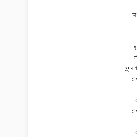
অ’
দ
ল
সুন্দৰ
দে
অ
দে
অ