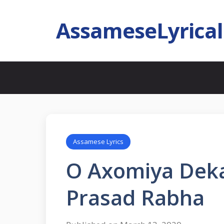
AssameseLyrica
Assamese Lyrics
O Axomiya Deka
Prasad Rabha