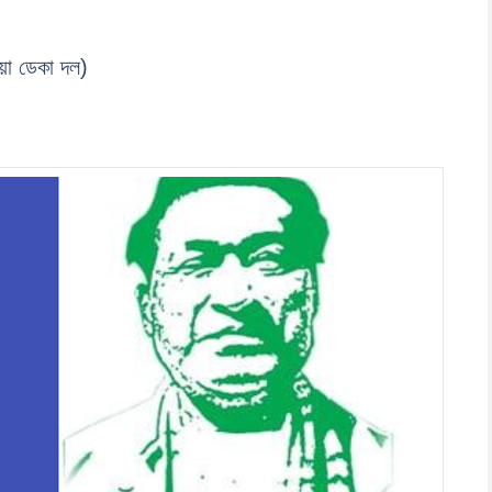
়া ডেকা দল
)