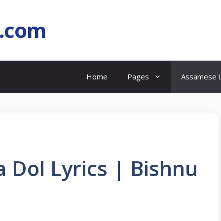
l.com
Home
Pages
Assamese L
 Dol Lyrics | Bishnu