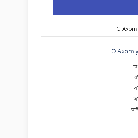
O Axomi
O Axomiy
অ’
অ’
অ’
অ’
আজি