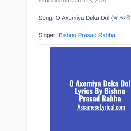
Published on March 13, 2020
Song: O Axomiya Deka Dol (
অ’ অসমীয
Singer:
Bishnu Prasad Rabha