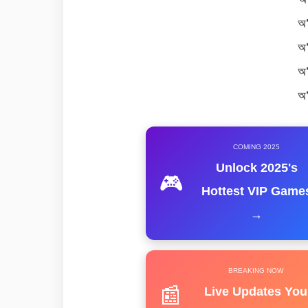
অ’
অ’
অ’
অ’
COMING 2025
Unlock 2025's
🎮
Hottest VIP Game
→
BREAKING NOW
📰
Live Updates You