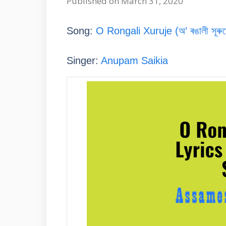
Published on March 31, 2020
Song:
O Rongali Xuruje (অ’ ৰঙালী সূৰুয
Singer:
Anupam Saikia