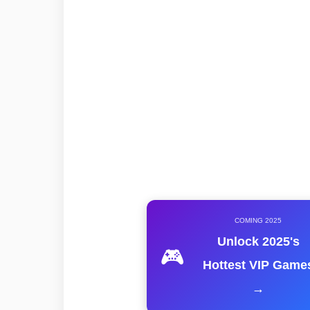
COMING 2025
Unlock 2025's
🎮
Hottest VIP Game
→