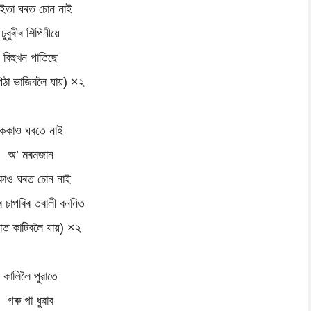
তা ঘৰত চোন নাই
চুবুৰীৰ শিপিনীয়ে
বিহুখন পাতিছে
পিঠা ভাজিবলৈ যায়) ×২
ককাও ঘৰতে নাই
অ’ মৰমজান
কাও ঘৰত চোন নাই
 চাপৰিৰ তৰালী বননিত
াত কাটিবলৈ যায়) ×২
কালিলৈ পুৱাতে
গৰু গা ধুৱাব