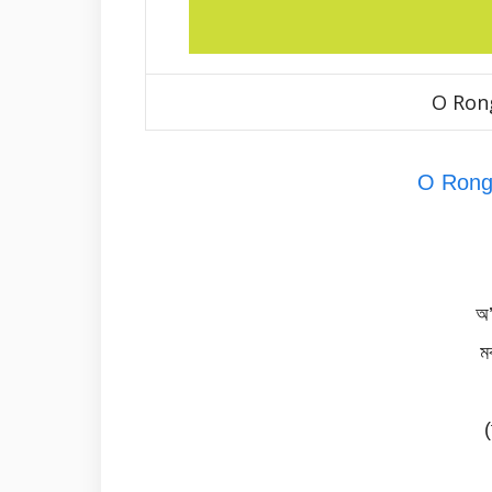
O Rong
O Ronga
অ’
ম
(