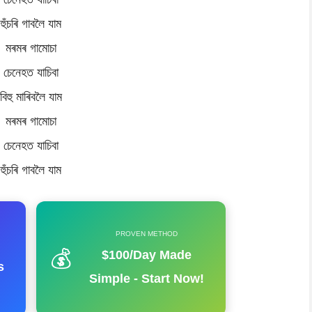
হুঁচৰি গাবলৈ যাম
মৰমৰ গামোচা
চেনেহত যাচিবা
বিহু মাৰিবলৈ যাম
মৰমৰ গামোচা
চেনেহত যাচিবা
হুঁচৰি গাবলৈ যাম
PROVEN METHOD
💰
$100/Day Made
s
Simple - Start Now!