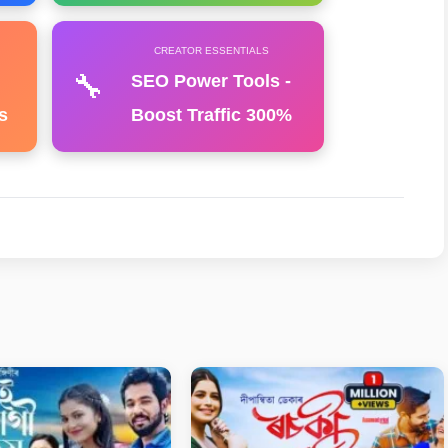
CREATOR ESSENTIALS
🔧
SEO Power Tools -
s
Boost Traffic 300%