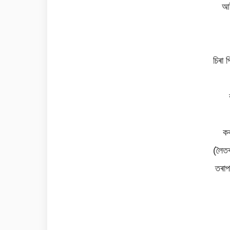
আই
চিৰা 
ক
(লৈতৰ
তৰাপ