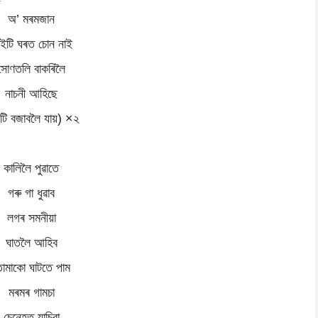
অ’ মৰমজান
াইটি ঘৰত চোন নাই
সোণতলি বাকৰিলৈ
নাচনী আহিছে
টি বজাবলৈ যায়) ×২
কালিলৈ পুৱাতে
গৰু গা ধুৱাব
লগৰ সমনীয়া
ঘাতলৈ আহিব
োমাকো ঘাটতে পাম
মৰমৰ গামচা
চেনেহত যাচিবা