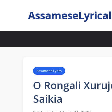
AssameseLyrica
Assamese Lyrics
O Rongali Xuru
Saikia