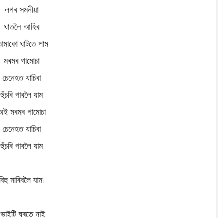
লগৰ সমনীয়া
ঘাতলৈ আহিব
োমাকো ঘাটতে পাম
মৰমৰ গামোচা
চেনেহত যাচিবা
হুঁচৰি গাবলৈ যাম
অই মৰমৰ গামোচা
চেনেহত যাচিবা
হুঁচৰি গাবলৈ যাম
বিহু মাৰিবলৈ যাম৷
(ভাইটি ঘৰতে নাই