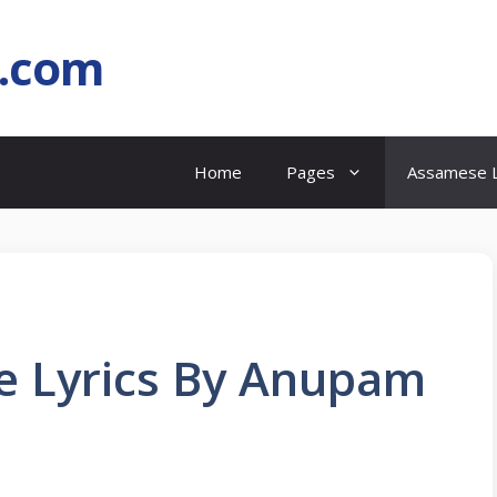
l.com
Home
Pages
Assamese L
je Lyrics By Anupam