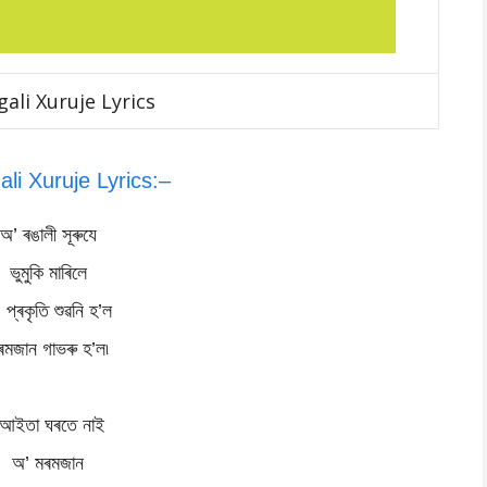
ali Xuruje Lyrics
li Xuruje Lyrics:–
অ’ ৰঙালী সূৰুযে
ভুমুকি মাৰিলে
 প্ৰকৃতি শুৱনি হ’ল
ৰমজান গাভৰু হ’ল৷
আইতা ঘৰতে নাই
অ’ মৰমজান