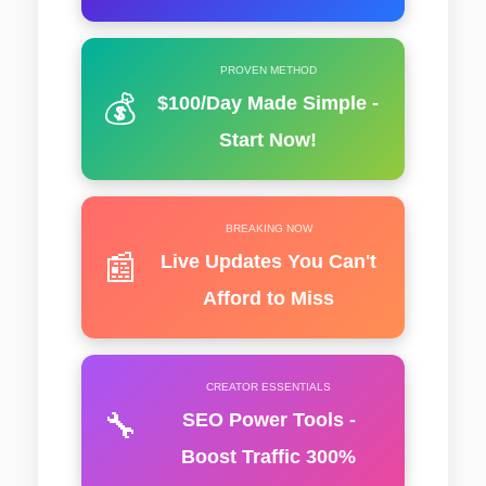
PROVEN METHOD
💰
$100/Day Made Simple -
Start Now!
BREAKING NOW
📰
Live Updates You Can't
Afford to Miss
CREATOR ESSENTIALS
🔧
SEO Power Tools -
Boost Traffic 300%