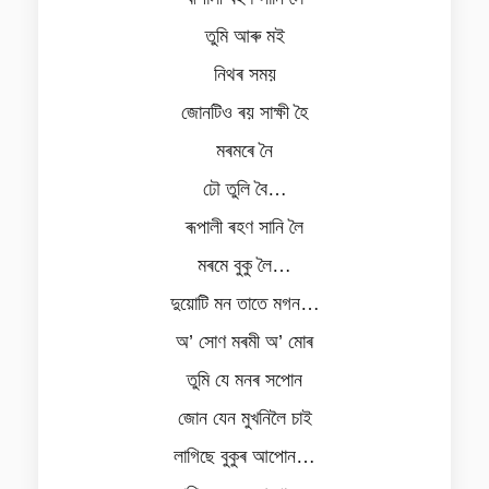
তুমি আৰু মই
নিথৰ সময়
জোনটিও ৰয় সাক্ষী হৈ
মৰমৰে নৈ
ঢৌ তুলি বৈ…
ৰূপালী ৰহণ সানি লৈ
মৰমে বুকু লৈ…
দুয়োটি মন তাতে মগন…
অ’ সোণ মৰমী অ’ মোৰ
তুমি যে মনৰ সপোন
জোন যেন মুখনিলৈ চাই
লাগিছে বুকুৰ আপোন…