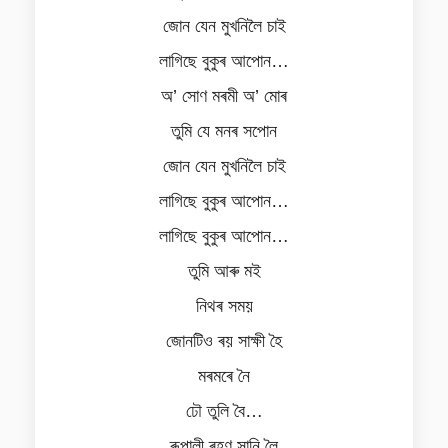
জোন যেন মুখনিলৈ চাই
লাগিছে বুকুৰ আপোন…
অ’ সোণ মৰমী অ’ মোৰ
তুমি যে মনৰ সপোন
জোন যেন মুখনিলৈ চাই
লাগিছে বুকুৰ আপোন…
লাগিছে বুকুৰ আপোন…
তুমি আৰু মই
নিথৰ সময়
জোনটিও ৰয় সাক্ষী হৈ
মৰমৰে নৈ
ঢৌ তুলি বৈ…
ৰূপালী ৰহণ সানি লৈ