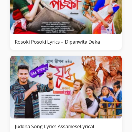
Rosoki Posoki Lyrics – Dipanwita Deka
Juddha Song Lyrics AssameseLyrical