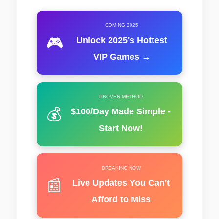
COMING 2025
🎮
Unlock 2025's Hottest
VIP Games →
PROVEN METHOD
💰
$100/Day Made Simple -
Start Now!
BREAKING NOW
📰
Live Updates You Can't
Afford to Miss