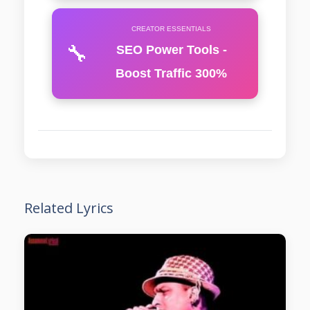
CREATOR ESSENTIALS
🔧
SEO Power Tools -
Boost Traffic 300%
Related Lyrics