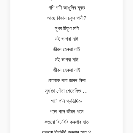
গণি গণি আঙুলিৰ মূৰত
আছে কিমান চকুৰ পানী?
সুখৰ চিকুণ মণি
মই ভাগৰা নাই
জীৱন হেৰুৱা নাই
মই ভাগৰা নাই
জীৱন হেৰুৱা নাই
জোনাক গলা জাৰৰ নিশা
মূৰ থৈ শেঁতা শেতেলিত …
গলি গলি প্ৰতিদিনে
পলে পলে জীৱন গলে
কতনো বিচাৰিবি কৰুণাৰ হাত
কতনো বিচাৰিবি কৰুণাৰ হাত ?