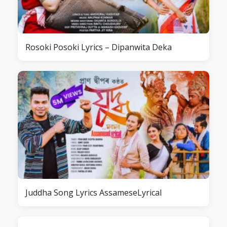
Rosoki Posoki Lyrics – Dipanwita Deka
Juddha Song Lyrics AssameseLyrical