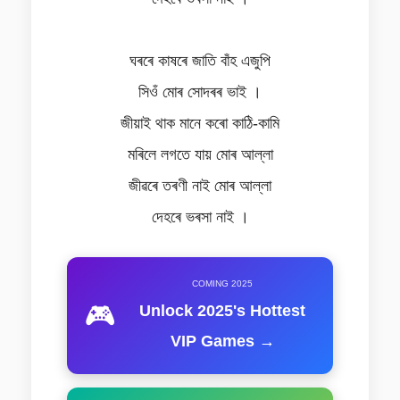
ঘৰৰে কাষৰে জাতি বাঁহ এজুপি
সিওঁ মোৰ সোদৰৰ ভাই ।
জীয়াই থাক মানে কৰো কাঠি-কামি
মৰিলে লগতে যায় মোৰ আল্লা
জীৱৰে তৰণী নাই মোৰ আল্লা
দেহৰে ভৰসা নাই ।
COMING 2025
🎮
Unlock 2025's Hottest
VIP Games →