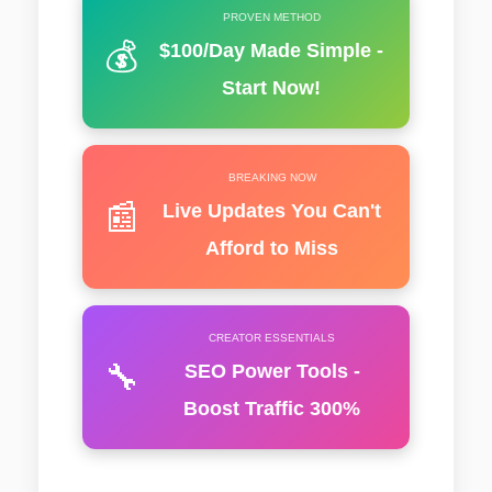
PROVEN METHOD
💰
$100/Day Made Simple -
Start Now!
BREAKING NOW
📰
Live Updates You Can't
Afford to Miss
CREATOR ESSENTIALS
🔧
SEO Power Tools -
Boost Traffic 300%