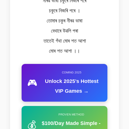
নীৰৱ ভাষা চকুৰে নিজৰি পৰে
চকুৰে নিজৰি পৰে ।
তোমাৰ চকুৰ নীৰৱ ভাষা
বেথাৰে উৱলি পৰা
তাতেই গঁথা মোৰ শত আশা
মোৰ শত আশা ।।
COMING 2025
🎮
Unlock 2025's Hottest
VIP Games →
PROVEN METHOD
💰
$100/Day Made Simple -