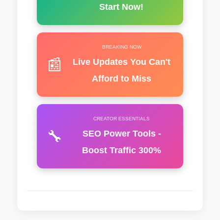
Start Now!
BREAKING NOW
📰
Live Updates You Can't
Afford to Miss
CREATOR ESSENTIALS
🔧
SEO Power Tools -
Boost Traffic 300%