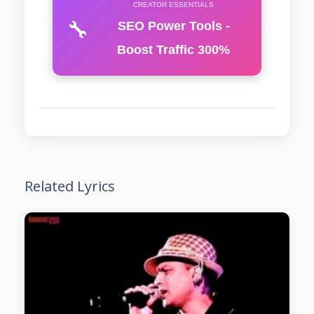
CREATOR ESSENTIALS
🔧
SEO Power Tools -
Boost Traffic 300%
Related Lyrics