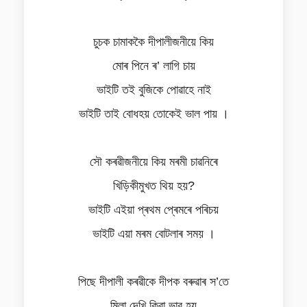
চুচক চামাককৈ দীপালীজনীয়ে কিয়
মোৰ পিনে ৰ’ লাগি চায়
ভাইটি তই বুজিকে পোৱাহে নাই
ভাইটি তাই বোধহয় তোকেই ভাল পায় ।
সৌ কৰৱীজনীয়ে কিয় মৰমী চাৱনিৰে
খিড়িকীমুখত থিয় হয়?
ভাইটি এইয়া প্ৰথম প্ৰেমৰে পৰিচয়
ভাইটি এয়া মৰম বোটলাৰ সময় ।
পিছে দীপালী কৰৱীকে দীপক বৰুৱাৰ স’তে
মিলা দেখি কিবা ভাব হয়