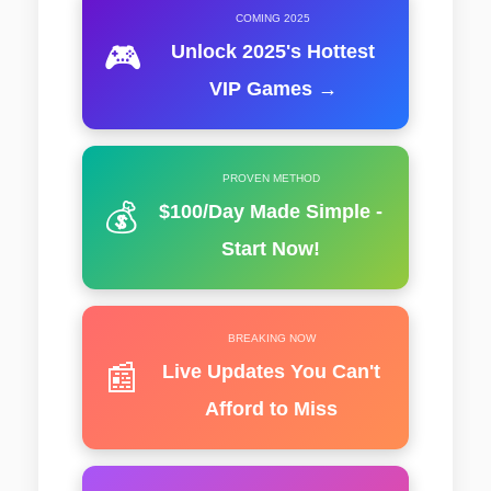
COMING 2025
🎮
Unlock 2025's Hottest
VIP Games →
PROVEN METHOD
💰
$100/Day Made Simple -
Start Now!
BREAKING NOW
📰
Live Updates You Can't
Afford to Miss