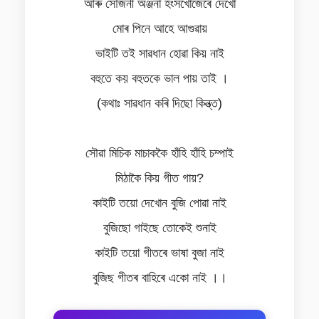
আৰু সৌজনী অঞ্জনা হংসখোজেৰে দেখোঁ
মোৰ পিনে আহে আগুৱায়
ভাইটি তই সাৱধান হোৱা কিয় নাই
বহুতে কয় বহুতকে ভাল পায় তাই ।
(কথাঃ সাৱধান কৰি দিছো কিন্ত্ত)
সৌৱা মিচিক মাচাককৈ হাঁহি হাঁহি চম্পাই
মিঠাকৈ কিয় গীত গায়?
কাইটি তয়ো দেখোন বুজি পোৱা নাই
বুজিছো গাইছে তোকেই শুনাই
কাইটি তয়ো গীতৰে ভাষা বুজা নাই
বুজিছ গীতৰ বাহিৰে একো নাই ।।