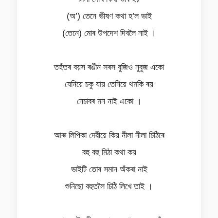
(অ’) তেনে ভীষণ কথা হ’ল ভাই
(তেনে) মোৰ উপদেশ দিবলৈ নাই ।
তহঁতৰ বয়স ৰঙীন সৰস বুজিও নুবুজ একো
যেনিয়ে চকু যায় তেনিয়ে থমকি ৰয়
নেচাবৰ মন নাই একো ।
আৰু লিপিকা দেৱীয়ে কিয় নীলা নীলা চিঠিৰে
বহু বহু মিঠা কথা কয়
ভাইটি তোৰ সমান অঁকৰা নাই
শুনিছো বহুতলৈ চিঠি লিখে তাই ।