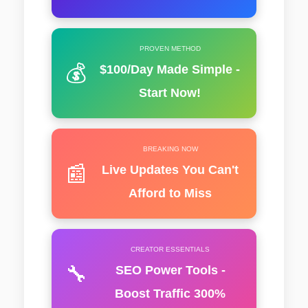
PROVEN METHOD
💰
$100/Day Made Simple -
Start Now!
BREAKING NOW
📰
Live Updates You Can't
Afford to Miss
CREATOR ESSENTIALS
🔧
SEO Power Tools -
Boost Traffic 300%