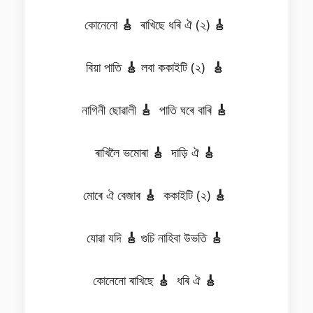
কোনেনো
🎸
ৰাখিছে ধৰি ঐ (২)
🎸
বিয়া পাতি
🎸
লবা ককাইটি (২)
🎸
নাগিনী ছোৱালী
🎸
পাতি ঘৰে বাৰি
🎸
ৰাখিলৈ ভমোৰা
🎸
দাড়ি ঐ
🎸
মোৰে ঐ বেজাৰ
🎸
ককাইটি (২)
🎸
যোৱা যদি
🎸
গুচি নাহিবা উভতি
🎸
কোনেনো ৰাখিছে
🎸
ধৰি ঐ
🎸