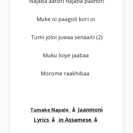
Najaba aatori najaba paahori
Muke oi paagoli kori oi
Tumi joloi juwaa senaaiti (2)
Muku loiye jaabaa
Morome raakhibaa
🎸
Jaanmoni
Tumake Napale
Lyrics
🎸
in Assamese
🎸