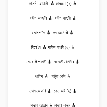
নাগিনী ছোৱালী
🎸
জানমণি (২)
🎸
যদিও আজলী
🎸
যদিও পাহাৰী
🎸
তোমাতকৈ
🎸
হব শুৱনি ঐ
🎸
দিনে গৈ
🎸
থাকিব বাগৰি (২)
🎸
মোৰে ঐ পাহাৰী
🎸
আজলী নাগিনীৰ
🎸
থাকিব
🎸
কেচুঁৱা খেলি
🎸
তোমাকে এৰি
🎸
কেনেকৰি (২)
🎸
নাযাবা আঁতৰি
🎸
নাযাবা পাহৰি
🎸