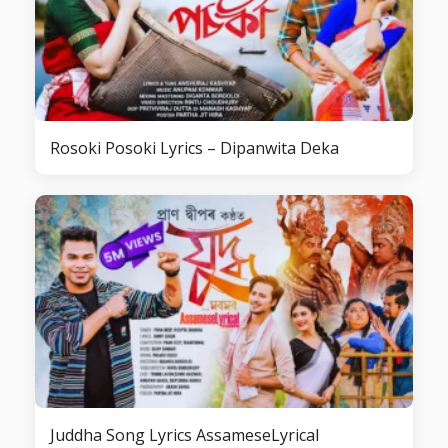
Rosoki Posoki Lyrics – Dipanwita Deka
Juddha Song Lyrics AssameseLyrical