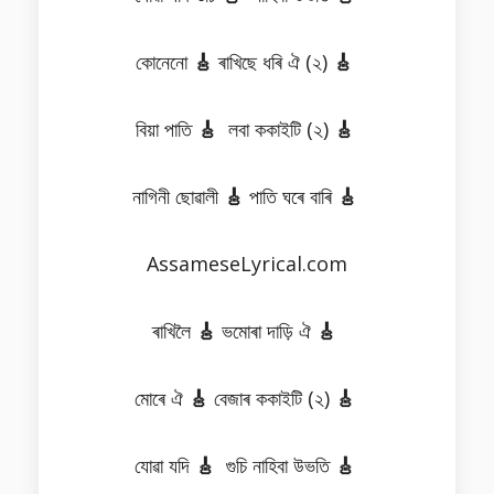
কোনেনো
🎸
ৰাখিছে ধৰি ঐ (২)
🎸
বিয়া পাতি
🎸
লবা ককাইটি (২)
🎸
নাগিনী ছোৱালী
🎸
পাতি ঘৰে বাৰি
🎸
AssameseLyrical.com
ৰাখিলৈ
🎸
ভমোৰা দাড়ি ঐ
🎸
মোৰে ঐ
🎸
বেজাৰ ককাইটি (২)
🎸
যোৱা যদি
🎸
গুচি নাহিবা উভতি
🎸