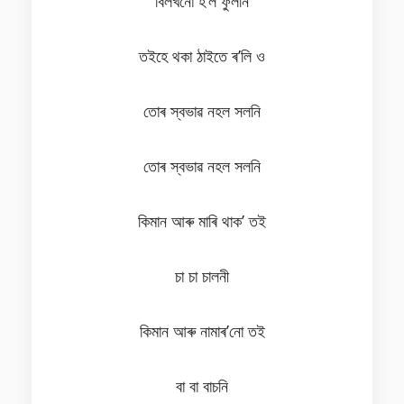
বিলখনো হ’ল ফুলনি
তইহে থকা ঠাইতে ৰ’লি ও
তোৰ স্বভাৱ নহল সলনি
তোৰ স্বভাৱ নহল সলনি
কিমান আৰু মাৰি থাক’ তই
চা চা চালনী
কিমান আৰু নামাৰ’নো তই
বা বা বাচনি