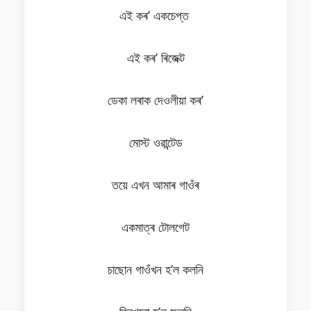
এই কৰ’ একচেপ্ত
এই কৰ’ ৰিজেক্ট
ডেকা লৰাক দেওলীয়া কৰ’
মোস্ট ওৱান্টেড
তয়ে এখন আমাৰ গাওঁৰ
একমাত্ৰ টোলগেট
চাছোন গাওঁখন হ’ল কলনি