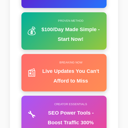
PROVEN METHOD
💰
$100/Day Made Simple -
Start Now!
BREAKING NOW
📰
Live Updates You Can't
Afford to Miss
CREATOR ESSENTIALS
🔧
SEO Power Tools -
Boost Traffic 300%