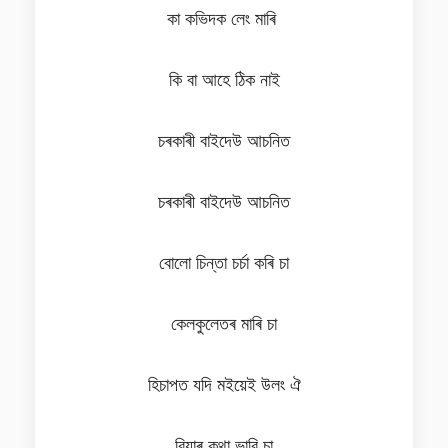
কা কভিদক লেং মাৰি
কি বা আহে ঠিক নাই
চৰকাৰী বাইদেউ আচনিত
চৰকাৰী বাইদেউ আচনিত
বোলো চিন্তা চৰ্চা কৰি চা
কেলকুলেতৰ মাৰি চা
হিচাপত যদি মইয়েই উলং ঐ
বিয়াৰ কথা ভাবি চা