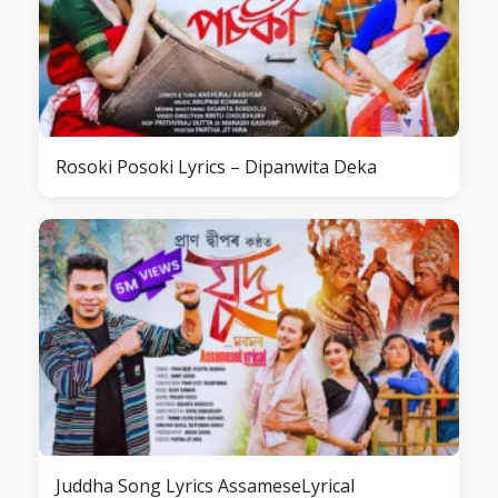
Rosoki Posoki Lyrics – Dipanwita Deka
Juddha Song Lyrics AssameseLyrical