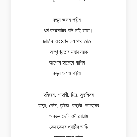
নতুন অসম গঢ়িম।
ধৰ্ম ব্যৱসায়ীৰ ঠাই নাই তাত।
জাতিৰ অহংকাৰ লয় পাব তাত।
অস্পৃশ্যতাৰ মহাদানৱক
আপোন হাতেৰে নাশিম।
নতুন অসম গঢ়িম।
হৰিজন, পাহাৰী, হিন্দু, মুছলিমৰ
বড়ো, কোঁচ, চুতীয়া, কছাৰী, আহোমৰ
অন্তৰ ভেদি মৌ বোৱাম
ভেদাভেদৰ প্ৰাচীৰ ভাঙি