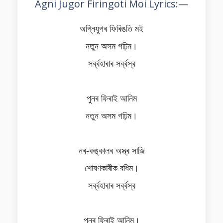
Agni Jugor Firingoti Moi Lyrics:—
অগ্নিযুগৰ ফিৰিঙতি মই
নতুন অসম গঢ়িম।
সৰ্ব্বহাৰাৰ সৰ্ব্বস্ব
পুনৰ ফিৰাই আনিম
নতুন অসম গঢ়িম।
নৰ-কঙ্কালৰ অস্ত্ৰ সাজি
শোষণকাৰীক বধিম।
সৰ্ব্বহাৰাৰ সৰ্ব্বস্ব
পুনৰ ফিৰাই আনিম।