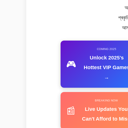
আ
প্ৰকৃ
আম
COMING 2025
Unlock 2025's
🎮
Hottest VIP Game
→
BREAKING NOW
📰
Live Updates You
Can't Afford to Mis