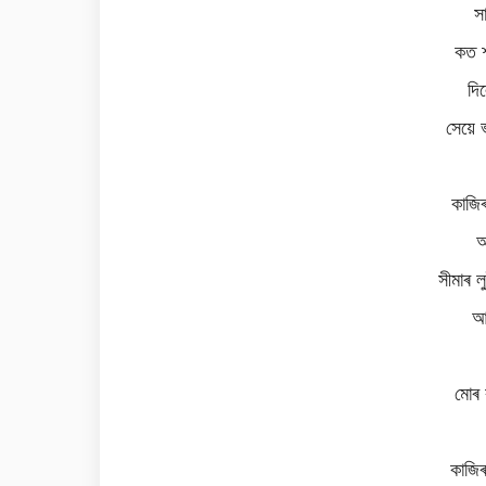
স
কত শ
দি
সেয়ে 
কাজি
আ
সীমাৰ 
আ
মোৰ 
কাজি