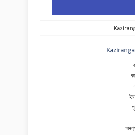
Kaziran
Kaziranga
ক
কা
ইয়
প
অৰণ্য