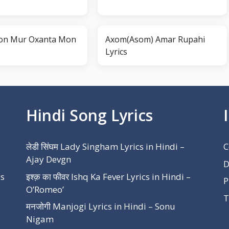
on Mur Oxanta Mon
Axom(Asom) Amar Rupahi
Lyrics
Hindi Song Lyrics
लेडी सिंघम Lady Singham Lyrics in Hindi –
C
Ajay Devgn
D
cs
इश्क़ का फीवर Ishq Ka Fever Lyrics in Hindi –
P
O’Romeo’
T
मनजोगी Manjogi Lyrics in Hindi – Sonu
Nigam