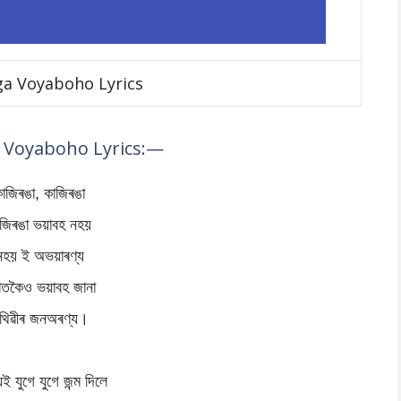
ga Voyaboho Lyrics
 Voyaboho Lyrics:—
াজিৰঙা, কাজিৰঙা
জিৰঙা ভয়াবহ নহয়
নহয় ই অভয়াৰণ্য
াতকৈও ভয়াবহ জানা
ৃথিৱীৰ জনঅৰণ্য।
ই যুগে যুগে জন্ম দিলে