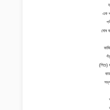
হ
এক খড়
পখ
মোৰ ক
কাজি
গঁ
(পিচে)
কা
সভ্য