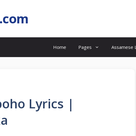
l.com
Home
Pages
Assamese L
oho Lyrics |
ka