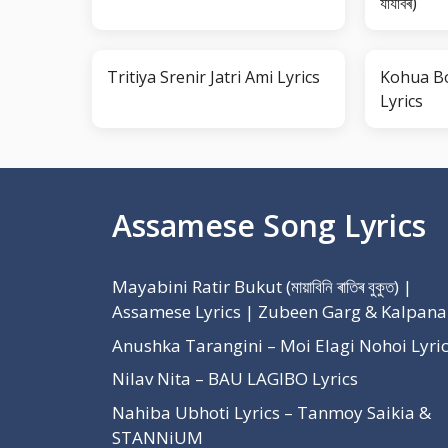
যাযাবৰ)
Tritiya Srenir Jatri Ami Lyrics
Kohua B
Lyrics
Assamese Song Lyrics
Mayabini Ratir Bukut (মায়াবিনি ৰাতিৰ বুকুত) |
Assamese Lyrics | Zubeen Garg & Kalpana
Anushka Tarangini – Moi Elagi Nohoi Lyri
Nilav Nita – BAU LAGIBO Lyrics
Nahiba Ubhoti Lyrics – Tanmoy Saikia &
STANNiUM