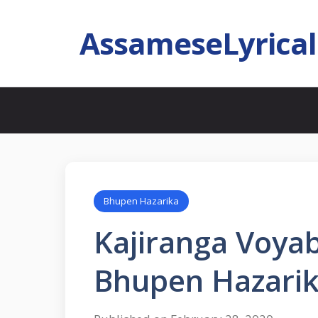
AssameseLyrica
Bhupen Hazarika
Kajiranga Voyab
Bhupen Hazari