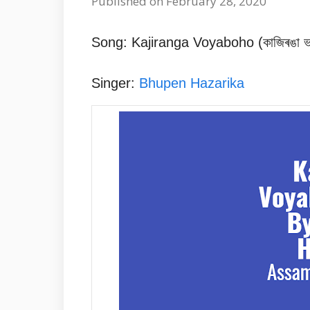
Published on February 28, 2020
Song:
Kajiranga Voyaboho (
কাজিৰঙা 
Singer:
Bhupen Hazarika