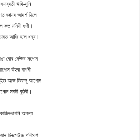
াধনাব্ৰতী ঋষি-মুনি
ত জ্ঞানৰ আদৰ্শ দিলে
লে কত মনিষী গুণী।
ভাৰত আজি হ’ল ধন্য।
ৰঙা মোৰ সেউজ সপোন
পোন কঁহৰা বাগৰী
লুইত আৰু ডিফলু আপোন
পোন মৰমী কুঠৰী।
কাজিৰঙাখনি অনন্য।
ৰঙাৰ চিৰসেউজ পৰিবেশ