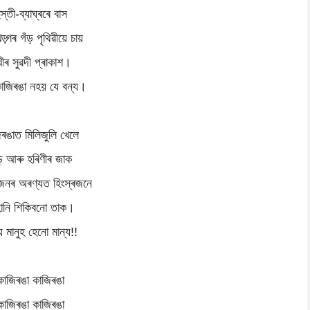
স্তী-ব্যাঘ্ৰৰে বাস
্গৰ গঁড় পৃথিৱীয়ে চায়
ীৰ সুৱদী প্ৰাকাশ।
াজিৰঙা নহয় যে বন্য।
ৰঙাত মিলিজুলি খেলে
ড় আৰু হৰিণীৰ জাক
 জনৰ অৰণ্যত হিংস্ৰজনে
হানি শিকিবনো তাক।
 মানুহ হেনো মান্য!!
কাজিৰঙা কাজিৰঙা
কাজিৰঙা কাজিৰঙা