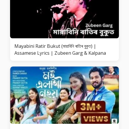
Mayabini Ratir Bukut (মায়াবিনি ৰাতিৰ বুকুত) |
Assamese Lyrics | Zubeen Garg & Kalpana