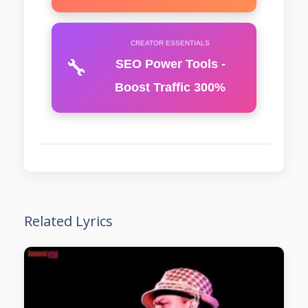
CREATOR ESSENTIALS
🔧
SEO Power Tools -
Boost Traffic 300%
Related Lyrics