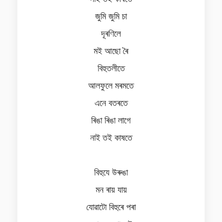
জুমি জুমি চা
দূৰণিলে
মই আছো ৰৈ
বিহুতলীতে
আলফুলে মৰমতে
এনে বতৰতে
ৰিঙা ৰিঙা লাগে
নাই তই কাষতে
বিহুযে উৰুঙা
মন ৰায় যায়
যোৱাটো বিহুৰে পৰা