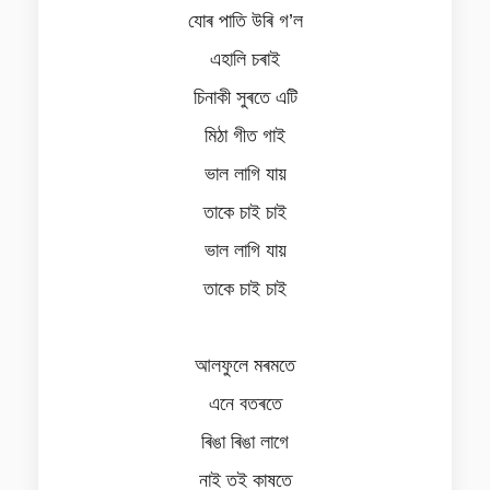
যোৰ পাতি উৰি গ’ল
এহালি চৰাই
চিনাকী সুৰতে এটি
মিঠা গীত গাই
ভাল লাগি যায়
তাকে চাই চাই
ভাল লাগি যায়
তাকে চাই চাই
আলফুলে মৰমতে
এনে বতৰতে
ৰিঙা ৰিঙা লাগে
নাই তই কাষতে