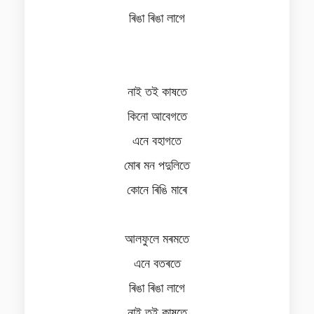
ৰিঙা ৰিঙা লাগে
নাই তই কাষতে
কিনো আবেগতে
এনে বহাগতে
মোৰ মন পদুলিতে
কোনে ৰিঙি মাৰে
আলফুলে মৰমতে
এনে বতৰতে
ৰিঙা ৰিঙা লাগে
নাই তই কাষতে