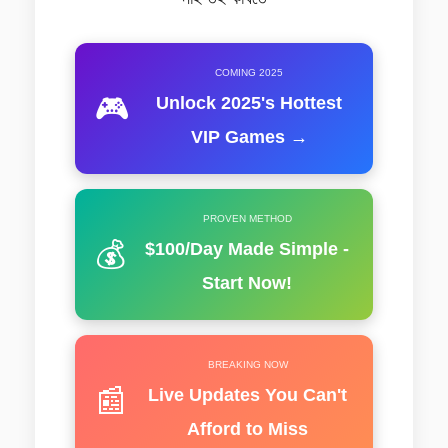
COMING 2025
🎮
Unlock 2025's Hottest
VIP Games →
PROVEN METHOD
💰
$100/Day Made Simple -
Start Now!
BREAKING NOW
📰
Live Updates You Can't
Afford to Miss