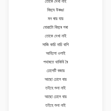
তোকে দেখা নাই
বিহুযে উৰুঙা
মন ৰায় যায়
যোৱাটো বিহুৰে পৰা
তোকে দেখা নাই
সাজি কাচি নাচি বাগি
আহিলো ওলাই
পথাৰতে থাকিবি ৰৈ
ঢোলেটি বজায়
আছো ঢোলে বায়
তইহে শুনা নাই
আছো ঢোলে বায়
তইহে শুনা নাই