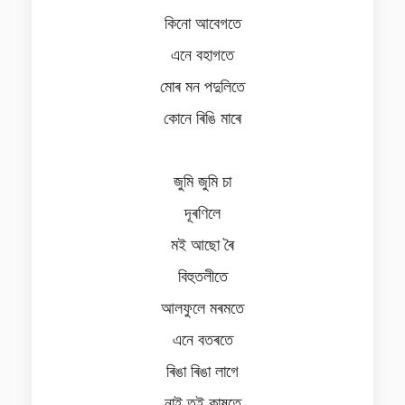
কিনো আবেগতে
এনে বহাগতে
মোৰ মন পদুলিতে
কোনে ৰিঙি মাৰে
জুমি জুমি চা
দূৰণিলে
মই আছো ৰৈ
বিহুতলীতে
আলফুলে মৰমতে
এনে বতৰতে
ৰিঙা ৰিঙা লাগে
নাই তই কাষতে