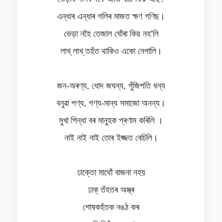
এন্ধাৰ এন্ধাৰ গলিৰ মাজত ক্ষণ গণিছ।
ভেড়া নহৈ তেজাল ঘোঁৰা কিয় নহ’লি
লাখ্ লাখ্ তহঁত থাকিও একো নেপালি।
জন-অৰণ্য, ধোদ জঘন্য, পুঁজিপতি ধন্য
বনুৱা পণ্য, গণ্য-মান্য সমাজো অনন্য।
মুখা পিন্ধা বৰ মানুহক প্ৰণাম কৰিলি ।
নাই নাই নাই তোৰ ইজ্জত বেচিলি।
ঢাক্তো মাথোঁ বাজনা নহয়
ঢাক্ তঁহতৰ অস্ত্ৰ
শোষকহঁতক নঙঠ কৰ