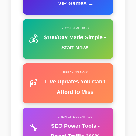
VIP Games →
PROVEN METHOD
💰
$100/Day Made Simple -
Start Now!
BREAKING NOW
📰
Live Updates You Can't
Afford to Miss
CREATOR ESSENTIALS
🔧
SEO Power Tools -