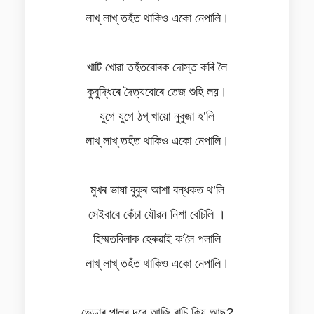
লাখ্ লাখ্ তহঁত থাকিও একো নেপালি।
খাটি খোৱা তহঁতবোৰক দোস্ত কৰি লৈ
কুবু্দ্ধিৰে দৈত্যবোৰে তেজ শুহি লয়।
যুগে যুগে ঠগ্ খায়ো নুবুজা হ’লি
লাখ্ লাখ্ তহঁত থাকিও একো নেপালি।
মুখৰ ভাষা বুকুৰ আশা বন্ধকত থ’লি
সেইবাবে কেঁচা যৌৱন নিশা বেচিলি ।
হিম্মতবিলাক হেৰুৱাই ক’লৈ পলালি
লাখ্ লাখ্ তহঁত থাকিও একো নেপালি।
ভেড়াৰ পালৰ দৰে আজি বাচি কিয় আছ?