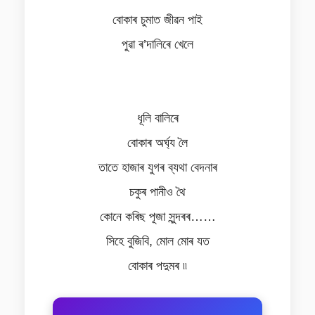
বোকাৰ চুমাত জীৱন পাই
পুৱা ৰ’দালিৰে খেলে
ধূলি বালিৰে
বোকাৰ অৰ্ঘ্য লৈ
তাতে হাজাৰ যুগৰ ব্যথা বেদনাৰ
চকুৰ পানীও থৈ
কোনে কৰিছ পূজা সুন্দৰৰ……
সিহে বুজিবি, মোল মোৰ যত
বোকাৰ পদুমৰ ৷৷