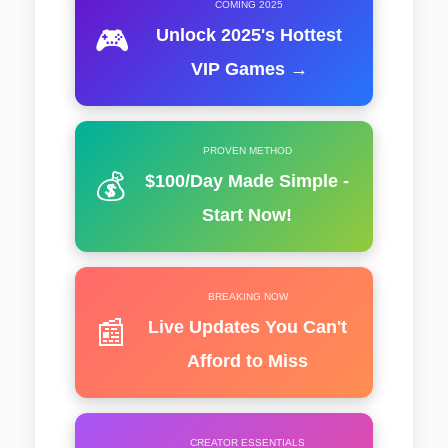
COMING 2025
🎮
Unlock 2025's Hottest
VIP Games →
PROVEN METHOD
💰
$100/Day Made Simple -
Start Now!
BREAKING NOW
📰
Live Updates You Can't
Afford to Miss
CREATOR ESSENTIALS